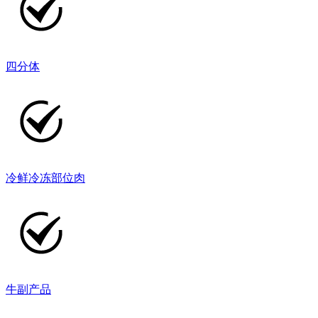
四分体
冷鲜冷冻部位肉
牛副产品