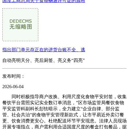
国度工商总局关于食物畅通许可证的颁布
指出部门单元存正在的进货台账不全、逃
自动亮明天分、亮后厨签、亮义务“四亮”
发布时间：
2026-06-04
同时积极指导商户改换、利用尺度化食物平安封签，收集
餐饮平台需照实记实全数订单消息，”区市场监管局餐饮食物
平安监管科副科长彭怯暗示，全力建立“企业自律、部分监
管、社会共治”的食物平安管理新款式，让市平易近外卖订餐
更、饮食消费更安心。杜绝配送环节平安现患。法律人员现场
开展专项指点，商户需利用合适国度尺度的餐盒打包餐品，据