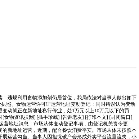
：违规利用食物添加剂仍居首位，我局依法对当事人做出如下
业执照、食物运营许可证运营地址变动登记；同时错误认为变动
变动就正在新地址私行停业，处1万元以上10万元以下的罚
刮] [插手珍藏] [告诉老友] [打印本文] [封闭窗口]
运营地址消息；市场从体变动登记事项，由登记机关责令更
楼的新地址运营，近期，配合餐饮消费平安。市场从体未按照本
开展运营勾当。当事人因担忧破产会形成外卖平台流量流失，小