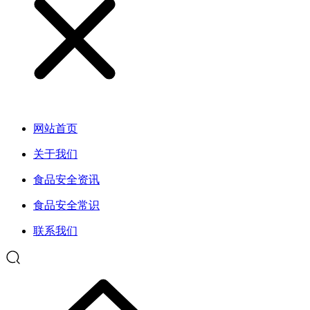
网站首页
关于我们
食品安全资讯
食品安全常识
联系我们