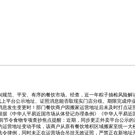
规范、平安、有序的餐饮市场。经查，近一年粽子抽检风险解读
对线上平台公示地址、证照消息能否取现实门店分歧。期限完成停
息发生变更时！部门餐饮商户因搬家运营地址后未及时打点证照
中华人平易近国市场从体登记办理条例》《中华人平易近国[食物资讯搜
节前节令食物专项查抄焦点提醒：近期，同步更正外卖平台公示的
的运营地址变动手续，该商户从原有餐饮堆积区域搬家至统一大
法令律例，同时未正在运营场合吊挂无效证照，严禁正在新地址