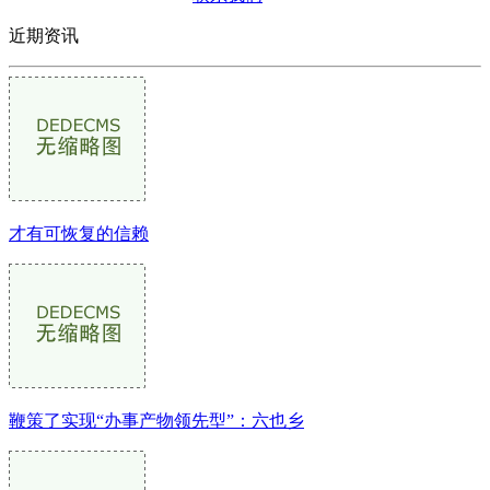
近期资讯
才有可恢复的信赖
鞭策了实现“办事产物领先型”：六也乡