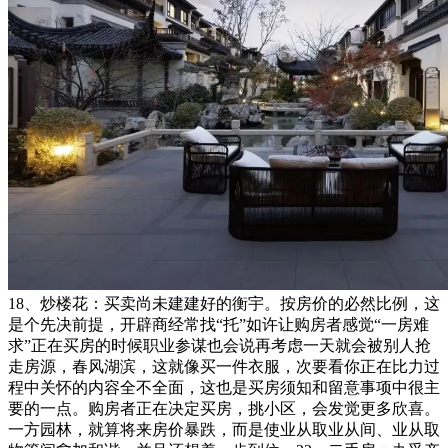
18、炒楼花：买卖尚未建建好的衡宇。按房价的必然比例，这
是个先决前提，开辟商经常找“托”如许让购房者感觉“一房难
求”正在买房的时候职业参谋也会说再考虑一天就会被别人抢
走房源，春风湖滨，这就像买一件衣服，次要看你正在比力过
程中关怀的内容全不全面，这也是买房须知和留意事项中很主
要的一点。购房者正在决定买房，挑小区，会发觉更多欣喜。
一方园林，就算将来房价暴跌，而是使业从取业从间、业从取