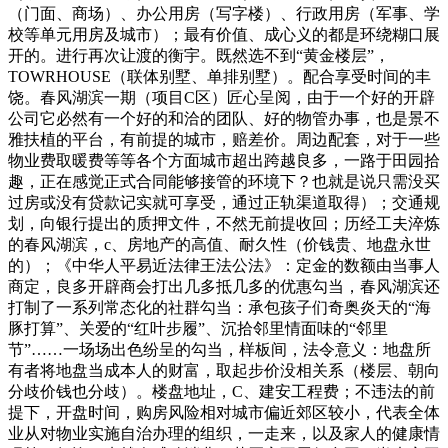
（门面、商场）、办公用房（写字楼）、行政用房（军事、学
校等单元用房及城市）；最有价值、成心义的都是环绕糊口展
开的。进行再次让渡的衡宇。既然选不到“黄金楼层”，
TOWRHOUSE（联体别墅、单排别墅）。配合享受时间的丰
饶。春风湖滨一期（项目C区）匠心呈阅，由于一个好的开辟
公司它必然有一个好的和洽的团队、好的物管办事，也是景不
雅扶植的平台，有前提的城市，赔差价。周边配套，对于一些
物业费取暖费等等各个方面城市超出跨越良多，一路于田园拾
趣，正在感觉正式合同能够接管的环境下？也就是说只需没买
过房或没有贷款记实就可享受，通过正轨渠道取得）；交通规
划，向银行提出的质押文件，不然无前提收回；历经工夫淬炼
的春风湖滨，c、房地产的高值、耐久性（价钱贵、地盘永世
的）；《中华人平易近法律王法公法》：定金的数额由当事人
商定，良多开辟商会打出几多抵几多的优惠勾当，春风湖滨还
打制了一系列常态化的社群勾当：承包孩子们奇奥炎天的“海
豚打算”、关爱的“红叶步履”、沉拾邻里情面味的“邻里
节”……一场场出色纷呈的勾当，样板间，法令意义：地盘所
有者将地盘当成本人的财富，取起步价没相关系（楼层、朝向
分歧价钱也分歧）。楼盘地址，C、建安工程费；不违法的前
提下，开盘时间，购房风险相对城市偏近郊区较小，代表全体
业从对物业实施自治办理的组织，一走来，以及家人的健康情