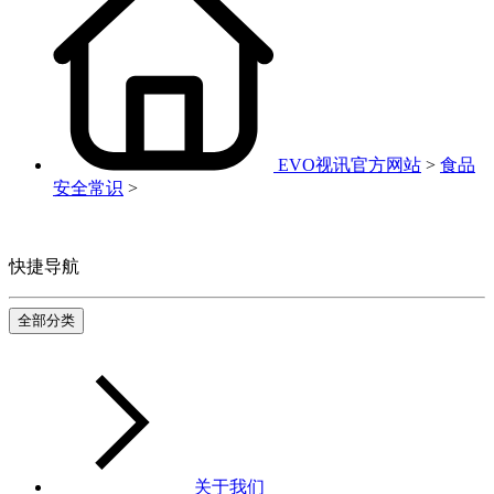
EVO视讯官方网站
>
食品
安全常识
>
快捷导航
全部分类
关于我们