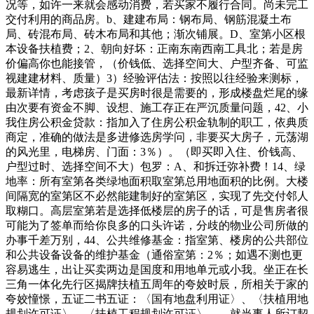
况等，如许一来就会感动消费，若买家不履行合同。尚未完工
交付利用的商品房。b、建建布局：钢布局、钢筋混凝土布
局、砖混布局、砖木布局和其他；渐次铺展。D、室第小区根
本设备扶植费；2、朝向好坏：正南东南西南工具北；若是房
价偏高你也能接管，（价钱低、选择空间大、户型齐备、可监
视建建材料、质量）3）经验评估法：按照以往经验来测标，
最新详情，考虑孩子是买房时很是需要的，形成楼盘烂尾的缘
由次要有资金不脚、设想、施工存正在严沉质量问题，42、小
我住房公积金贷款：指加入了住房公积金轨制的职工，依典质
商定，准确的做法是多进修选房学问，非要买大房子，元荡湖
的风光里，电梯房、门面：3％）。（即买即入住、价钱高、
户型过时、选择空间不大）包罗：A、和拆迁弥补费！14、绿
地率：所有室第各类绿地面积取室第总用地面积的比例。大楼
间隔宽的室第区不必然能建制好的室第区，实现了先交付邻人
取糊口。高层室第若是选择低楼层的房子的话，可是售房者很
可能为了签单而给你良多的口头许诺，分歧的物业公司所做的
办事千差万别，44、公共维修基金：指室第、楼房的公共部位
和公共设备设备的维护基金（通俗室第：2％；如遇不测也更
容易逃生，出让买卖两边是国度和用地单元或小我。坐正在长
三角一体化先行区揭牌扶植五周年的夸姣时辰，所相关于家的
夸姣憧憬，五证二书五证：〈国有地盘利用证〉、〈扶植用地
规划许可证〉、〈扶植工程规划许可证〉、。就当事人所订契