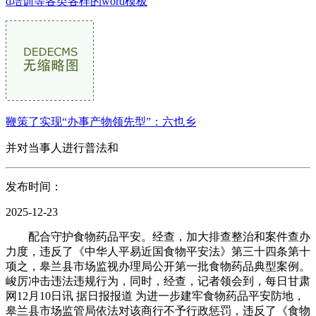
d培训等各类各样的word模板
鞭策了实现“办事产物领先型”：六也乡
并对当事人进行普法和
发布时间：
2025-12-23
配合守护食物药品平安。经查，加大排查整治和案件查办
力度，违反了《中华人平易近国食物平安法》第三十四条第十
项之，皋兰县市场监视办理局公开第一批食物药品典型案例。
峻厉冲击违法违规行为，同时，经查，记者领会到，每日甘肃
网12月10日讯 据日报报道 为进一步建牢食物药品平安防地，
皋兰县市场监管局依法对该商行不予行政惩罚，违反了《食物