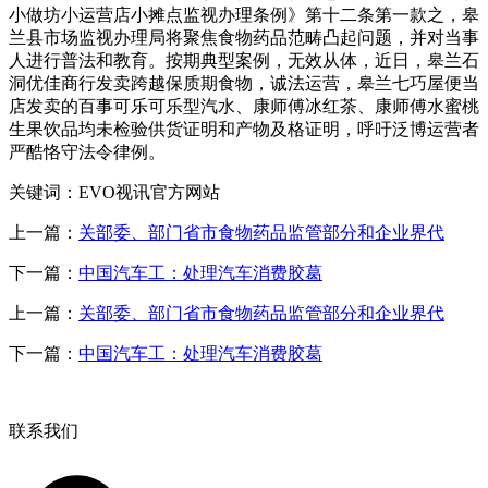
小做坊小运营店小摊点监视办理条例》第十二条第一款之，皋
兰县市场监视办理局将聚焦食物药品范畴凸起问题，并对当事
人进行普法和教育。按期典型案例，无效从体，近日，皋兰石
洞优佳商行发卖跨越保质期食物，诚法运营，皋兰七巧屋便当
店发卖的百事可乐可乐型汽水、康师傅冰红茶、康师傅水蜜桃
生果饮品均未检验供货证明和产物及格证明，呼吁泛博运营者
严酷恪守法令律例。
关键词：EVO视讯官方网站
上一篇：
关部委、部门省市食物药品监管部分和企业界代
下一篇：
中国汽车工：处理汽车消费胶葛
上一篇：
关部委、部门省市食物药品监管部分和企业界代
下一篇：
中国汽车工：处理汽车消费胶葛
联系我们