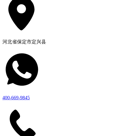
河北省保定市定兴县
400-669-9845