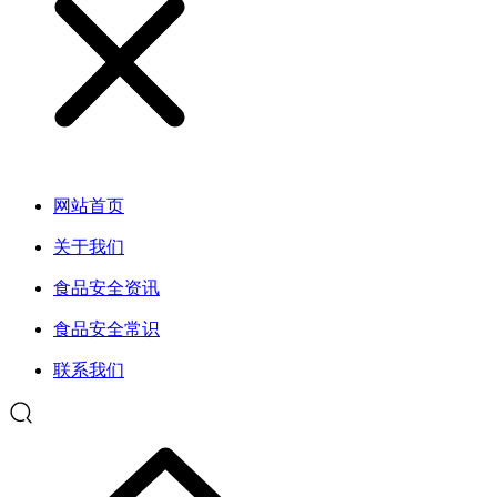
网站首页
关于我们
食品安全资讯
食品安全常识
联系我们