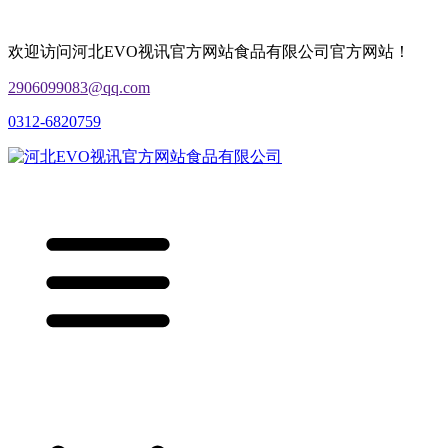
欢迎访问河北EVO视讯官方网站食品有限公司官方网站！
2906099083@qq.com
0312-6820759