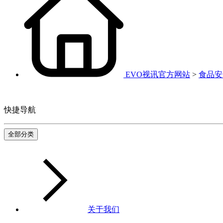
EVO视讯官方网站
>
食品安
快捷导航
全部分类
关于我们