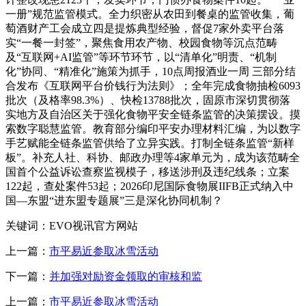
一册”规范监管模式。全力织密从农田到餐桌的监管收集，葡
萄酒财产工会成立四是提炼典型经验，督促7家外卖平台落
实“一餐一封签”，聚焦食用农产物、校园食物等沉点范畴
及“互联网+AI监管”等环节环节，以“清单化”明责、“机制
化”协同、“精准化”施策为抓手，10点周报酒业一周 三部分结
合发布《互联网平台价钱行为法则》；全年完成食物抽检6093
批次（及格率98.3%）、快检13788批次，固原市深切贯彻落
实地方及自治区关于强化食物平安全链条监管的决策摆设。摸
索数字聪慧监管。教育部分编印平安办理材料汇编，为以数字
手艺赋能全链条监管供给了立异实践。打制全链条监管“新样
板”。补充人社、科协、邮政办理等4家单元为，成为该范畴全
国首个公益诉讼查察监视模子，移送涉刑及违纪线条；立案
122起，查处案件53起；2026印尼国际食物展IIFB正式纳入中
国—东盟“进东盟专题展”三是深化协同机制？
关键词：EVO视讯官方网站
上一篇：
市平易近参取冰雪活动
下一篇：
并加强对励资金领取的审核和监
上一篇：
市平易近参取冰雪活动