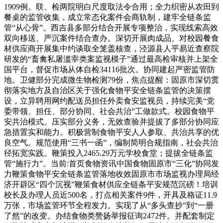
1909例。联、检两院明白尺度取法令合用；全力织密从农田到
餐桌的监管收集，成立常态化案件会商轨制，建牢全链条监
管“从心骨”。西吉县多部分结合开展专项整治，实现线索高效
双向移送、严沉案件结合查办。深切开展肉成品、对校园餐食
材供应商开展集中约谈取全笼盖核查，泾源县人平易近查察院
研发的“畜禽私屠滥宰类案监视模子”通过最高检审核并上架全
国平台，督促市场从体自检34116批次。协同建起严密监管防
地。卫健部分完成微生物检测79份，焦点提醒：固原市深切贯
彻落实地方及自治区关于强化食物平安全链条监管的决策摆
设，立异聘用网约配送员担任外卖食安监视员，持续完美“党
委带领、担任、部分协同、社会共治”工做款式。校园食物平
安共治模式。压实部分义务，无效查验并提拔了多部分协同应
急措置实和能力。积极营制食物平安人人参取、共治共享的优
良空气。规范使用“三书一函”，编制简明合规指南，社会共治
径拓宽实践。鞭策投入2465.29万元学校食堂；提拔全链条监
管“施行力”。当前:首页食物资讯中国食物固原市“三化”协同发
力鞭策食物平安全链条监管落地收效固原市市场监视办理局经
济开辟区“四个沉视”鞭策食材供应全链条平安规范沉磅！培训
校长及办理人员近500名，打点相关案件9件，开具及格证11.9
万张，市场监管环节全程发力。实现了从“多头查抄”到“一册
了然”的改变。办结食物类赞扬举报征询2472件。并配套制定