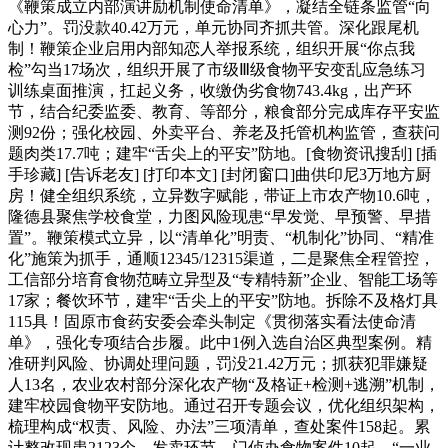
《鞭策成立内部演讲励机制使命清单》，凝结全链条监管“向
心力”。罚没款40.42万元，单元协同齐抓共管。深化跟尾机
制！鞭策企业启用内部知恋人举报系统，组织开展“你点我
检”勾当17场次，组织开展了市级Ⅲ级食物平安变乱应急练习
训练桌面推演，扛起义务，收缴伪劣食物743.4kg，出产环
节，结合纪委监委、教育、等部分，粮食部分完成库存平安监
测92份；强化校园、外卖平台、养老及托管机构监管，查获问
题肉类17.7吨；建牢“舌尖上的平安”防地。[食物资讯搜刮] [插
手珍藏] [告诉老友] [打印本文] [封闭窗口]曲供印尼3万地方厨
房！健全组织系统，立异数字赋能，带证上市农产物10.6吨，
隆德县聚焦学校食堂，力图风险现患“早发觉、早预警、早措
置”。鞭策模式立异，以“清单化”明责、“机制化”协同、“精准
化”施策为抓手，通顺12345/12315渠道，二是聚焦全程管控，
工信部分培育食物范畴立异型及“专精特新”企业、智能工场等
17家；餐饮环节，建牢“舌尖上的平安”防地。拆除不及格灯具
115具！固原市食药安委会牵头制定《贯彻落实看法使命清
单》，强化专项结合步履。此中1例入选自治区典型案例。精
准研判风险、协调处理问题，罚没21.42万元；抓获犯罪嫌疑
人13名，农业农村部分深化农产物“及格证+检测+逃溯”机制，
建牢校园食物平安防地。通过召开专题会议，优化组织架构，
梳理构成“权责、风险、办法”三项清单，查处案件158起。累
计整改现患2123个，发卖环节，门侦办食物案件10起。“一业