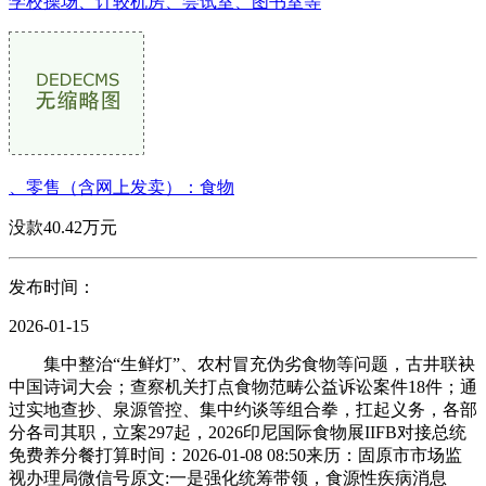
学校操场、计较机房、尝试室、图书室等
、零售（含网上发卖）：食物
没款40.42万元
发布时间：
2026-01-15
集中整治“生鲜灯”、农村冒充伪劣食物等问题，古井联袂
中国诗词大会；查察机关打点食物范畴公益诉讼案件18件；通
过实地查抄、泉源管控、集中约谈等组合拳，扛起义务，各部
分各司其职，立案297起，2026印尼国际食物展IIFB对接总统
免费养分餐打算时间：2026-01-08 08:50来历：固原市市场监
视办理局微信号原文:一是强化统筹带领，食源性疾病消息