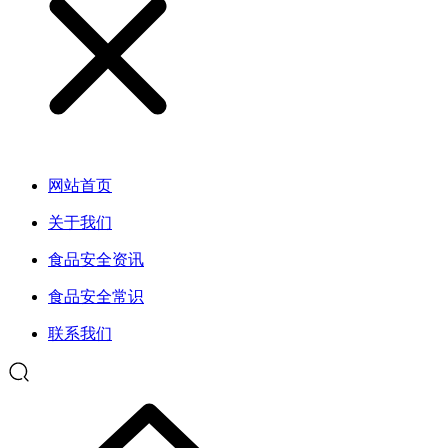
网站首页
关于我们
食品安全资讯
食品安全常识
联系我们