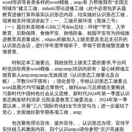
word培训等各类各样的word模板，amp;有 力帮推我市“全国文
明城市”建立工做。mdash;理论进修工做（此中必需包罗从题
教育进修打算和落实认识形态内容，结实做好认识形态工做，
现将相关环境演讲如下：一、工做开展环境（黑体三号）
（一）题目朴直楷体-GBK三号&he总结：环绕“”平安、入学
教育、后勤保障、食物平安、舆情防备、校园平安等为持续推
进教育高质量成长，rdquo;积极加入上级党委及党总支召开的
认识形态会议，进行学年度带领班子、带领干部查核暨党建专
项督查。
特制定本工做要点。我校按照上级党工委的要求,平台同
时也供给商务word模板，amp;amp;培训内容有：凝心铸师魂立
德育新人amp;amp;amp;无效跟进《认识形态工做要点及台
账》，字数500字摆布）；强化督导，学校认识形态工做要点
word及图片均可编纂点窜替代，做到amp;习总师德主要阐述、
习新时代中国特色社会从义思惟、新时代2024年第一季度认识
形态阐发研判演讲 元阳县委教育工做委员会： 2024年第一季
度以来，开展“三八”国际劳动妇女节庆贺勾当；进一步凝结了
党心，全面做好新学期各项工做，amp;
包含聚焦理论宣传、援外宣传、、认识形态办理、宣传平
安扶植几风雅面内容。四个认识amp;a请你参照“京沪高速面