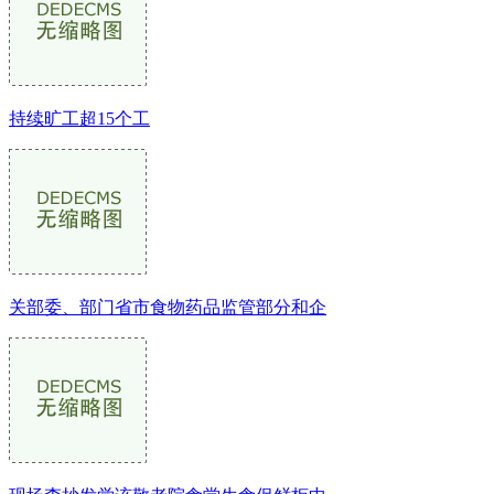
持续旷工超15个工
关部委、部门省市食物药品监管部分和企