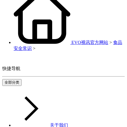
EVO视讯官方网站
>
食品
安全常识
>
快捷导航
全部分类
关于我们