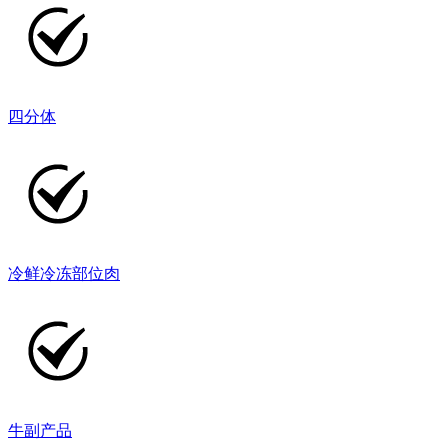
四分体
冷鲜冷冻部位肉
牛副产品