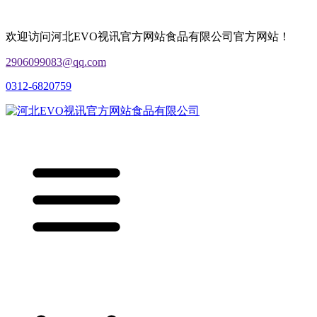
欢迎访问河北EVO视讯官方网站食品有限公司官方网站！
2906099083@qq.com
0312-6820759