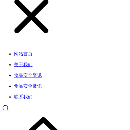
网站首页
关于我们
食品安全资讯
食品安全常识
联系我们