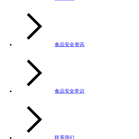
食品安全资讯
食品安全常识
联系我们