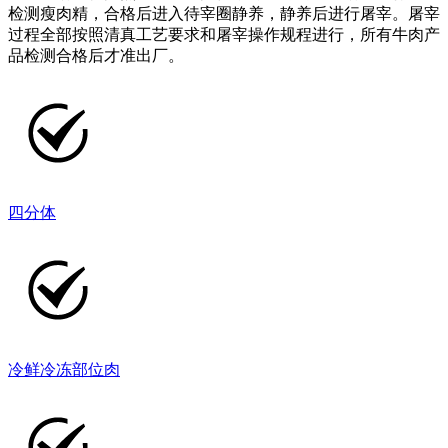
检测瘦肉精，合格后进入待宰圈静养，静养后进行屠宰。屠宰
过程全部按照清真工艺要求和屠宰操作规程进行，所有牛肉产
品检测合格后才准出厂。
四分体
冷鲜冷冻部位肉