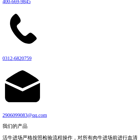
400-669-9845
0312-6820759
2906099083@qq.com
我们的产品
活牛进场严格按照检验流程操作，对所有肉牛进场前进行血清