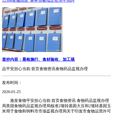
12306客服回应“乘务员被指正在洗手池内
查抄内容：晨检施行、食材验收、加工规
品平安担心当前:首页食物资讯食物药品监视办理
发布时间：
2026-01-25
激发食物平安担心当前:首页食物资讯 食物药品监视办理
局美国食物药品监视办理局核准2项转基因大豆和2项转基因玉
米用于食物和饲料市市场监视办理局关于印发市食物运营许可