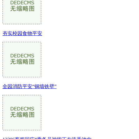
夯实校园食物平安
全园消防平安“铜墙铁壁”