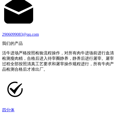
2906099083@qq.com
我们的产品
活牛进场严格按照检验流程操作，对所有肉牛进场前进行血清
检测瘦肉精，合格后进入待宰圈静养，静养后进行屠宰。屠宰
过程全部按照清真工艺要求和屠宰操作规程进行，所有牛肉产
品检测合格后才准出厂。
四分体