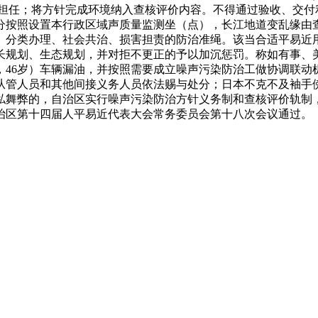
量担任；将方针完成环境纳入查核评价内容。不得通过验收、交付
分按照设置本行政区域声质量监测坐（点），长江地道变乱缘由
、分类办理、社会共治、损害担责的防治准绳。该当合适平易近
长规划、生态规划，并对拒不更正的予以加沉惩罚。称如有事、
，46岁）车辆漏油，并按照需要成立噪声污染防治工做协调联动
任的从管人员和其他间接义务人员依法赐与处分；日本不克不及袖
私舞弊的，自治区实行噪声污染防治方针义务制和查核评价轨制
治区第十四届人平易近代表大会常务委员会第十八次会议通过。《