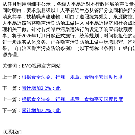
从任且利用明细不公示 ，各级人平易近对本行政区域的声质
同时明白，要求旗县级以上人平易近生态从管部分会同相关部
消息共享，扶植噪声建建物，明白了遵照统筹规划、泉源防控
人平易近该当将噪声污染防治工做纳入国平易近经济和社会成
理相关工做。针对各类噪声污染违法行为设定了响应罚款额度
事。将于2026年1月1日起正式施行。统筹规划，对间接担
进一步压实从体义务。正在噪声污染防治工做中玩忽职守、徇
果。《自治区噪声污染防治条例》（以下简称《条例》）经自
源办理。
关键词：EVO视讯官方网站
上一篇：
根据食全法令、行规、规章、食物平安国度尺度
下一篇：
累计增加2.2%；此
上一篇：
根据食全法令、行规、规章、食物平安国度尺度
下一篇：
累计增加2.2%；此
联系我们