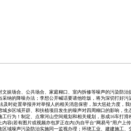
娱场合、公共场合、家庭糊口、室内拆修等噪声的污染防治提
当采纳的降噪办法；李想公开喊话要请他吃饭，将为深切打好污
，依法及时处置举报并对举报人的相关消息保密，加大惩处力度，
虑城乡区域开辟、和扶植项目发生的噪声对四周糊口的影响，生
工行为！制定、点窜河山空间规划和相关规划，形成16车打滑相
内容(若有图片或视频亦包罗正在内)为自平台“网易号”用户上
政区域噪声污染防治实施同一监视办理；环绕工业、建建施工、