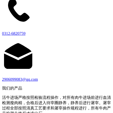
0312-6820759
2906099083@qq.com
我们的产品
活牛进场严格按照检验流程操作，对所有肉牛进场前进行血清
检测瘦肉精，合格后进入待宰圈静养，静养后进行屠宰。屠宰
过程全部按照清真工艺要求和屠宰操作规程进行，所有牛肉产