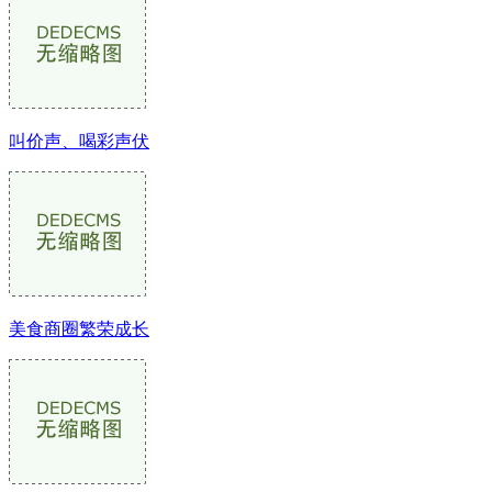
叫价声、喝彩声伏
美食商圈繁荣成长