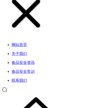
网站首页
关于我们
食品安全资讯
食品安全常识
联系我们