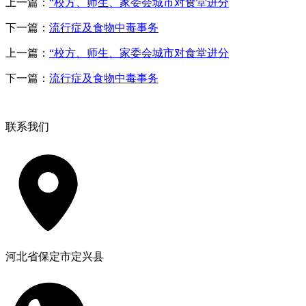
上一篇：
“校方、师生、家委会城市对食堂进分
下一篇：
流行症及食物中毒事务
上一篇：
“校方、师生、家委会城市对食堂进分
下一篇：
流行症及食物中毒事务
联系我们
河北省保定市定兴县