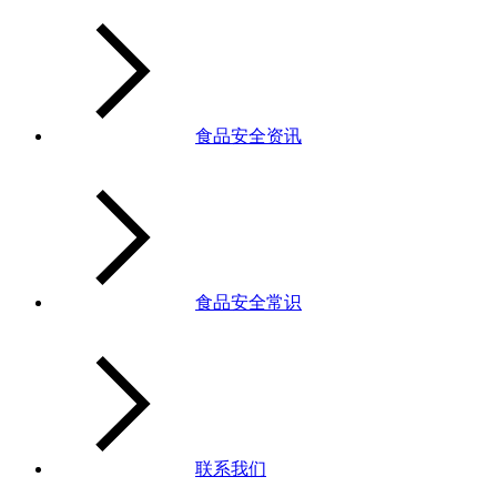
食品安全资讯
食品安全常识
联系我们