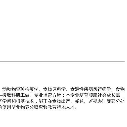
动动物查验检疫学、食物原料学、食源性疾病风行病学、食物
讲授取科研工做。专业培育方针：本专业培育顺应社会成长需
基学问和根基技术，能正在食物出产、畅通、监视办理等部分处
的使用型食物养分取查验教育特地人才。