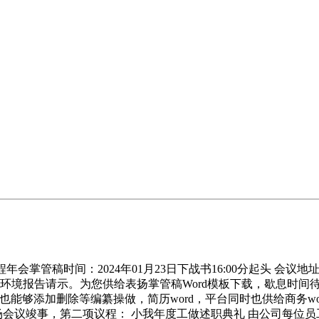
掌管稿时间：2024年01月23日下战书16:00分起头 会议地
环境报告请示。为您供给表扬掌管稿Word模板下载，歇息时间待
也能够添加删除等编纂操做，简历word，平台同时也供给商务w
半场会议竣事，第二项议程： 小我年度工做述职典礼 由公司每位员