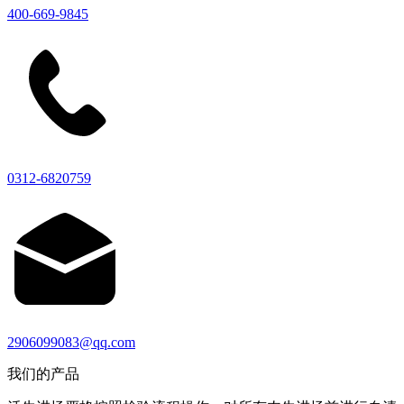
400-669-9845
0312-6820759
2906099083@qq.com
我们的产品