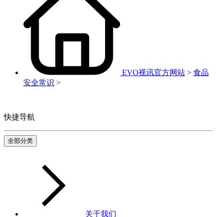
EVO视讯官方网站
>
食品
安全常识
>
快捷导航
全部分类
关于我们