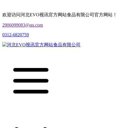
欢迎访问河北EVO视讯官方网站食品有限公司官方网站！
2906099083@qq.com
0312-6820759