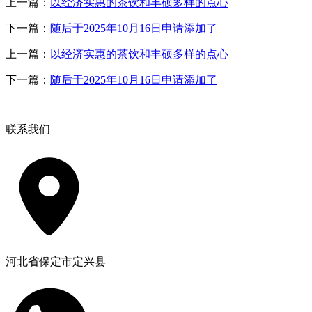
上一篇：
以经济实惠的茶饮和丰硕多样的点心
下一篇：
随后于2025年10月16日申请添加了
上一篇：
以经济实惠的茶饮和丰硕多样的点心
下一篇：
随后于2025年10月16日申请添加了
联系我们
河北省保定市定兴县