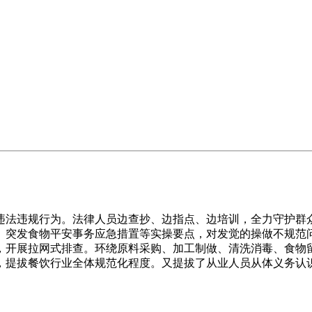
违规行为。法律人员边查抄、边指点、边培训，全力守护群众
突发食物平安事务应急措置等实操要点，对发觉的操做不规范问
中，开展拉网式排查。环绕原料采购、加工制做、清洗消毒、食物
，提拔餐饮行业全体规范化程度。又提拔了从业人员从体义务认