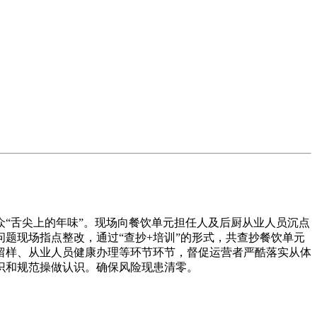
“舌尖上的年味”。现场向餐饮单元担任人及后厨从业人员沉点
题现场指点整改，通过“查抄+培训”的形式，共查抄餐饮单元
留样、从业人员健康办理等环节环节，督促运营者严酷落实从体
识和规范操做认识。确保风险现患清零。