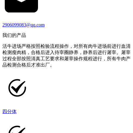
2906099083@qq.com
我们的产品
活牛进场严格按照检验流程操作，对所有肉牛进场前进行血清
检测瘦肉精，合格后进入待宰圈静养，静养后进行屠宰。屠宰
过程全部按照清真工艺要求和屠宰操作规程进行，所有牛肉产
品检测合格后才准出厂。
四分体