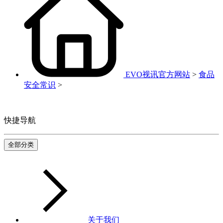
EVO视讯官方网站
>
食品
安全常识
>
快捷导航
全部分类
关于我们