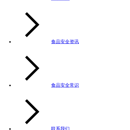
食品安全资讯
食品安全常识
联系我们