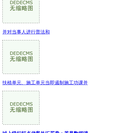
并对当事人进行普法和
扶植单元、施工单元当即遏制施工功课并