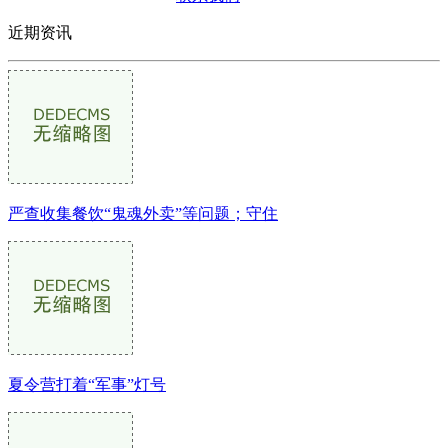
近期资讯
严查收集餐饮“鬼魂外卖”等问题；守住
夏令营打着“军事”灯号