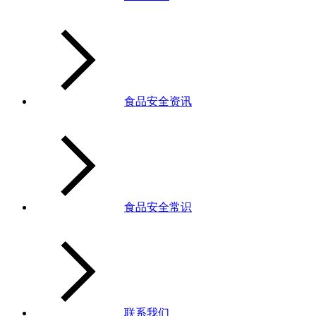
食品安全资讯
食品安全常识
联系我们