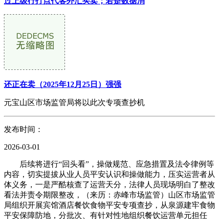
过上级行打点代客外汇买卖；若是数据消
还正在卖（2025年12月25日）强强
元宝山区市场监管局将以此次专项查抄机
发布时间：
2026-03-01
后续将进行“回头看”，操做规范、应急措置及法令律例等
内容，切实提拔从业人员平安认识和操做能力，压实运营者从
体义务，一是严酷核查了运营天分，法律人员现场明白了整改
看法并责令期限整改，（来历：赤峰市场监管）山区市场监管
局组织开展宾馆酒店餐饮食物平安专项查抄，从泉源建牢食物
平安保障防地，分批次、有针对性地组织餐饮运营单元担任