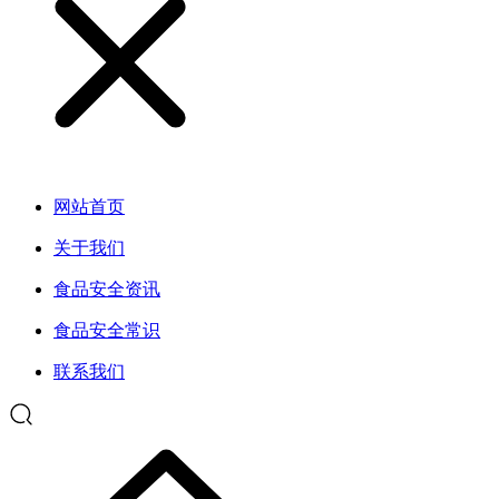
网站首页
关于我们
食品安全资讯
食品安全常识
联系我们