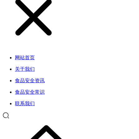
网站首页
关于我们
食品安全资讯
食品安全常识
联系我们