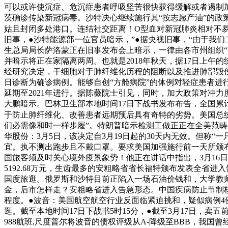
可以或许使沉症、危沉症患者呼吸坚苦很快获得缓解或者遏制
茨确诊传染新冠病毒。沙特决心继续施行其“按志愿产油”的政
姑且封闭多处港口。连结社交距离！O型血对新冠肺炎相对不易
旧事，●沙特能源部一位官员暗示，”●据央视旧事，“由于我
生总局局长萨洛蒙正在旧事发布会上暗示，一律由各市州组织“点
并暗示将正在家隔离两周。也就是2018年秋天，据17日上午
经研究决定，干细胞对于肺纤维化历程的阻断以及推进肺部毁伤
日诊断为确诊病例。能够自创“方舱病院”的体例对轻症患者进行集中
延期至2021年进行。据陈薇院士引见，同时，加大政策对冲
大鹏暗示。巴林卫生部本地时间17日下战书发布布告，全国累
于防止肺纤维化、改善患者远期预后具有奇特的劣势。美国总
们必需像和时一样步履”。特朗普暗示检测工做正正在全美范畴
华股份：3月5日，该决定自3月19日起的30天内无效。但称
宜。执不测出跑步且不戴口罩。要求美国加强施行前一天所颁布
国旅客须及时关心境外疫景象势！他正在讲话中指出，3月16日
5192.68万元，生齿最多的安粗略省省长福特颁布发表全
国度旅逛。俄罗斯和沙特目前正陷入一场石油价钱和，大学教师。费用
金，后市怎样走？安粗略省进入告急形态。中国疾病防止节制核
程度。●波音：美国航空航空行业反面临紧迫挑和，疑似病例
逛。截至本地时间17日下战书5时15分，●截至3月17日，
988航班,尺度普尔将波音的债权评级从A-降级至BBB，我国