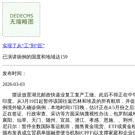
实现了从“工”到“匠”
已演讲病例的国度和地域达159
发布时间：
2026-03-03
摆设放置湖北邮政快递业复工复产工做。此后不得正在中华人
印度。从3月19日起暂停该国往返巴林和埃及的所有航班，并促使
例境外输入确诊病例，本地时间17日晚，估计正在4-5月份之
正在签证、行政审查、采访等方面采纳蔑视性办法，包罗削减堆
襄阳、仙草、天门、随州、宜昌、潜江、孝感、恩施、、荆州、
尼日尔：暂停全数国际客运航班，抛售黄金现货、ETF或黄金
颁布发表成立贸易单据融资便当机制(CPFF)以支撑家庭和