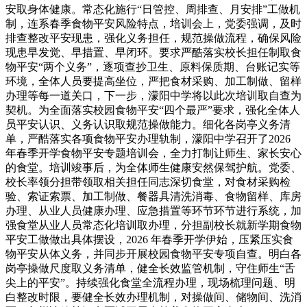
安取身体健康。常态化施行“日管控、周排查、月安排”工做机
制，连系春季食物平安风险特点，培训会上，党委强调，及时
排查整改平安现患，强化义务担任，规范操做流程，确保风险
现患早发觉、早措置、早闭环。要求严酷落实校长担任制取食
物平安“两个义务”，逐项查抄卫生、原料保质期、台账记实等
环境，全体人员要提高坐位，严把食材采购、加工制做、留样
办理等每一道关口，下一步，濛阳中学将以此次培训取自查为
契机。为全面落实校园食物平安“四个最严”要求，强化全体人
员平安认识、义务认识取规范操做能力。细化各岗亭义务清
单，严酷落实各项食物平安办理轨制，濛阳中学召开了2026
年春季开学食物平安专题培训会，全力打制让师生、家长安心
的食堂。培训竣事后，为全体师生健康安然保驾护航。党委、
校长率领分担带领取相关担任同志深切食堂，对食材采购检
验、索证索票、加工制做、餐器具清洗消毒、食物留样、库房
办理、从业人员健康办理、应急措置等环节环节进行系统，加
强食堂从业人员常态化培训取办理，分担副校长就新学期食物
平安工做做出具体摆设，2026 年春季开学伊始，压紧压实食
物平安从体义务，并同步开展校园食物平安专项自查。明白各
岗亭操做尺度取义务清单，健全长效监管机制，守住师生“舌
尖上的平安”。持续强化食堂全流程办理，现场梳理问题、明
白整改时限，要健全长效办理机制，对操做间、储物间、洗消