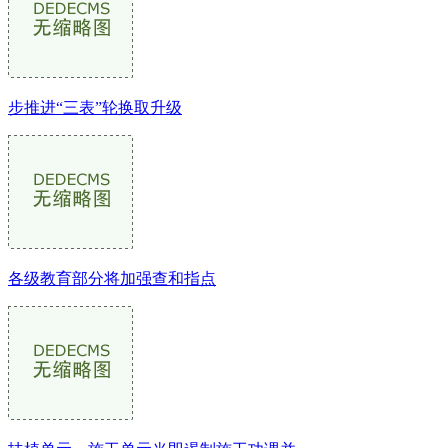
步推进“三表”轮换取升级
各级教育部分将加强查和指点