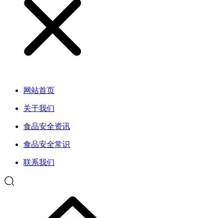
网站首页
关于我们
食品安全资讯
食品安全常识
联系我们