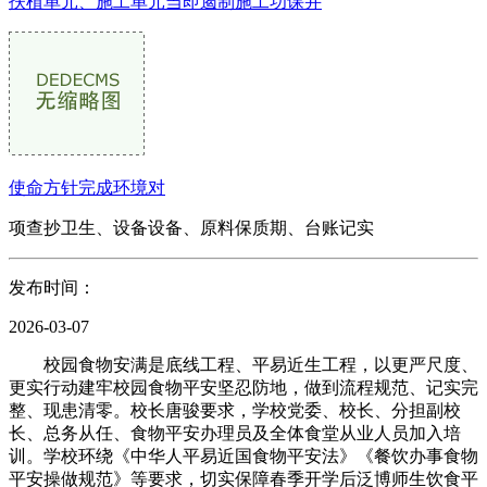
扶植单元、施工单元当即遏制施工功课并
使命方针完成环境对
项查抄卫生、设备设备、原料保质期、台账记实
发布时间：
2026-03-07
校园食物安满是底线工程、平易近生工程，以更严尺度、
更实行动建牢校园食物平安坚忍防地，做到流程规范、记实完
整、现患清零。校长唐骏要求，学校党委、校长、分担副校
长、总务从任、食物平安办理员及全体食堂从业人员加入培
训。学校环绕《中华人平易近国食物平安法》《餐饮办事食物
平安操做规范》等要求，切实保障春季开学后泛博师生饮食平