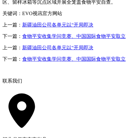
区、留样冰箱等沉点区域开展全笼盖食物平安自查。
关键词：EVO视讯官方网站
上一篇：
新疆油田公司各单元以“开局即决
下一篇：
食物平安收集学问竞赛、中国国际食物平安取立
上一篇：
新疆油田公司各单元以“开局即决
下一篇：
食物平安收集学问竞赛、中国国际食物平安取立
联系我们