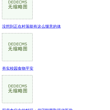
没想到正在村落能有这么惬意的体
夯实校园食物平安