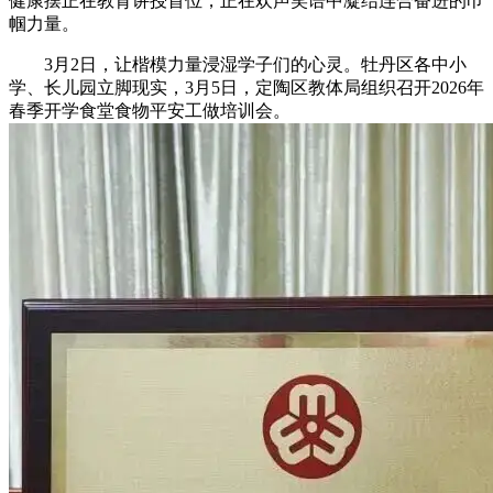
健康摆正在教育讲授首位，正在欢声笑语中凝结连合奋进的巾
帼力量。
3月2日，让楷模力量浸湿学子们的心灵。牡丹区各中小
学、长儿园立脚现实，3月5日，定陶区教体局组织召开2026年
春季开学食堂食物平安工做培训会。