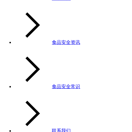
食品安全资讯
食品安全常识
联系我们