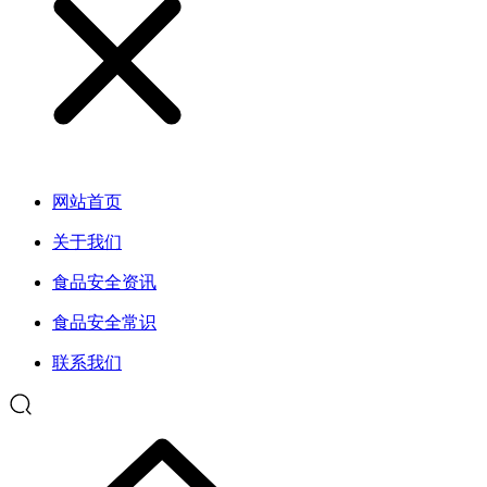
网站首页
关于我们
食品安全资讯
食品安全常识
联系我们