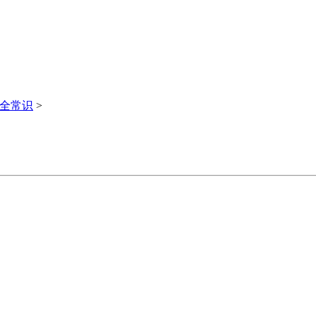
全常识
>