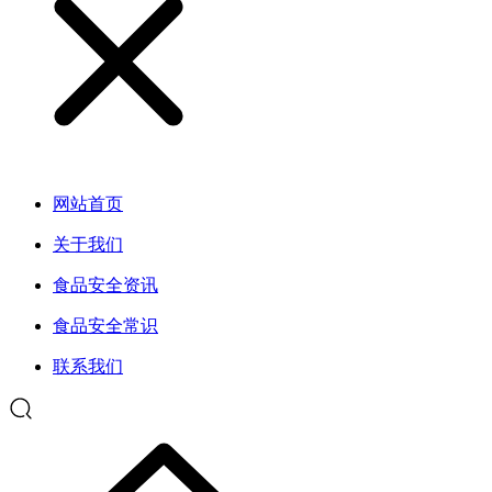
网站首页
关于我们
食品安全资讯
食品安全常识
联系我们