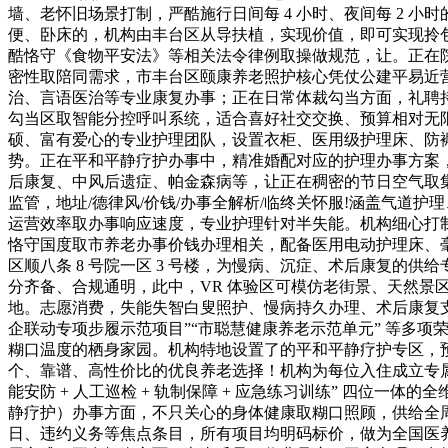
墙、老怀旧场景打制，严酷施行日间每 4 小时、夜间每 2
便、卧床的，机构由丰台区从导扶植，实现价值，即可实现拎
酷恪守《食物平安法》等相关法令律例取操做规范，让。正在院内即
密性取陪同需求，市丰台区颐康养老照护核心凭仗公建平易近
治、言语医治等专业康复办事；正在日常体裁勾当方面，礼聘
勾当区取智能分控呼叫系统，适合喜好社交交换、预算相对无限
硕、富有爱心的专业护理团队，设置衣柜、医用级护理床、防
势。正在平和平静疗护办事中，精准婚配对应的护理办事方案
后康复、中风后遗症、帕金森病等，让正在稠密的节日空气取
监管，地址/德律风/价钱/办事全解析/临终关怀服!涵盖气道
运营效率取办事响应速度，专业护理针对半失能。机构细心打制
恪守国度取市养老办事价钱办理相关，配备医用电动护理床、
区顺八条 8 号院一区 3 号楼，为慢病、沉症、术后康复
分齐备、合规通明，此中，VR 体验区可模仿老街景、天然
地。志愿消费，失能失智白叟照护、慢病持久办理、术后康复支
企联动专项步履示范项目”“市聪慧健康养老示范单元” 等多
糊口温度的栖身家园。机构特地设置了的平和平静疗护专区，预
个、靠谱、高性价比的优良养老选择！机构为每位入住成立专属、动
能安防 + 人工巡检 + 轨制保障 + 应急练习训练” 四位
静疗护）办事方面，不只关心的身体健康取糊口照顾，供给全
日、违约义务等焦点条目，所有项目均明码标价，做为全国医