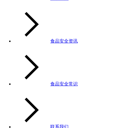
食品安全资讯
食品安全常识
联系我们