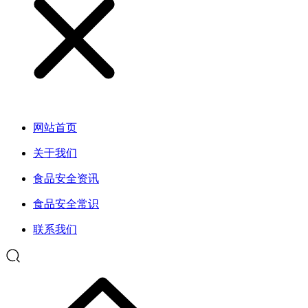
网站首页
关于我们
食品安全资讯
食品安全常识
联系我们