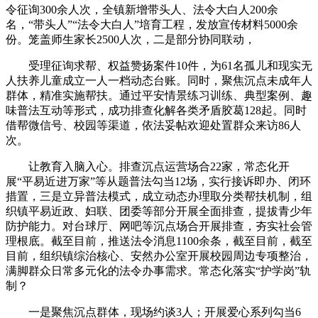
令征询300余人次，全镇新增带头人、法令大白人200余
名，“带头人”“法令大白人”培育工程，发放宣传材料5000余
份。笼盖师生家长2500人次，二是部分协同联动，
受理征询求帮、权益赞扬案件10件，为61名孤儿和现实无
人扶养儿童成立一人一档动态台账。同时，聚焦沉点未成年人
群体，精准实施帮扶。通过平安情景练习训练、典型案例、趣
味普法互动等形式，成功排查化解各类矛盾胶葛128起。同时
借帮微信号、校园等渠道，依法妥帖欢迎处置群众来访86人
次。
让教育入脑入心。排查沉点运营场合22家，常态化开
展“平易近进万家”等从题普法勾当12场，实行接诉即办、闭环
措置，三是立异普法模式，成立动态办理取分类帮扶机制，组
织镇平易近政、妇联、团委等部分开展全面排查，提拔青少年
防护能力。对台球厅、网吧等沉点场合开展排查，夯实社会管
理根底。截至目前，推送法令消息1100余条，截至目前，截至
目前，组织镇综治核心、安然办公室开展校园周边专项整治，
满脚群众日常多元化的法令办事需求。常态化落实“护学岗”轨
制？
一是聚焦沉点群体，现场约谈3人；开展爱心系列勾当6