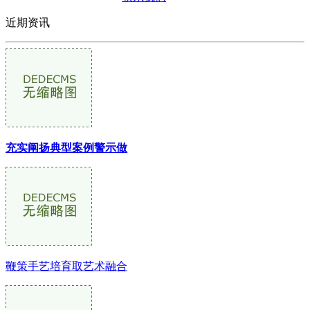
近期资讯
充实阐扬典型案例警示做
鞭策手艺培育取艺术融合