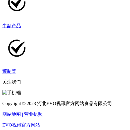
牛副产品
预制菜
关注我们
Copyright © 2023 河北EVO视讯官方网站食品有限公司
网站地图
| 营业执照
EVO视讯官方网站