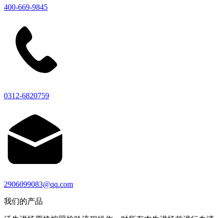
400-669-9845
0312-6820759
2906099083@qq.com
我们的产品