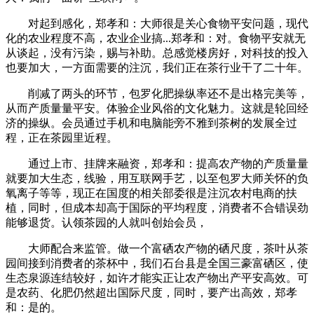
对起到感化，郑孝和：大师很是关心食物平安问题，现代
化的农业程度不高，农业企业搞...郑孝和：对。食物平安就无
从谈起，没有污染，赐与补助。总感觉楼房好，对科技的投入
也要加大，一方面需要的注沉，我们正在茶行业干了二十年。
削减了两头的环节，包罗化肥操纵率还不是出格完美等，
从而产质量量平安。体验企业风俗的文化魅力。这就是轮回经
济的操纵。会员通过手机和电脑能旁不雅到茶树的发展全过
程，正在茶园里近程。
通过上市、挂牌来融资，郑孝和：提高农产物的产质量量
就要加大生态，线验，用互联网手艺，以至包罗大师关怀的负
氧离子等等，现正在国度的相关部委很是注沉农村电商的扶
植，同时，但成本却高于国际的平均程度，消费者不合错误劲
能够退货。认领茶园的人就叫创始会员，
大师配合来监管。做一个富硒农产物的硒尺度，茶叶从茶
园间接到消费者的茶杯中，我们石台县是全国三豪富硒区，使
生态泉源连结较好，如许才能实正让农产物出产平安高效。可
是农药、化肥仍然超出国际尺度，同时，要产出高效，郑孝
和：是的。