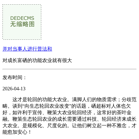
并对当事人进行普法和
对成长富硒的功能农业就有很大
发布时间：
2026-04-13
这才是轮回的功能大农业。满脚人们的物质需求；分歧范
畴。谈到“向生态轮回农业改变”的话题，硒超标对人体也欠
好，如许利于宣传、鞭策大农业轮回经济，这常好的茶叶金
融。鞭策生态轮回农业的成长需要通过科技、轮回经济来成长
大农业。是规模化、尺度化的。让他们树立起一种不雅念，才
能愈加安心！