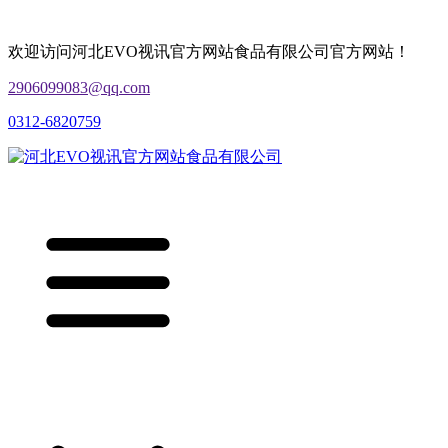
欢迎访问河北EVO视讯官方网站食品有限公司官方网站！
2906099083@qq.com
0312-6820759