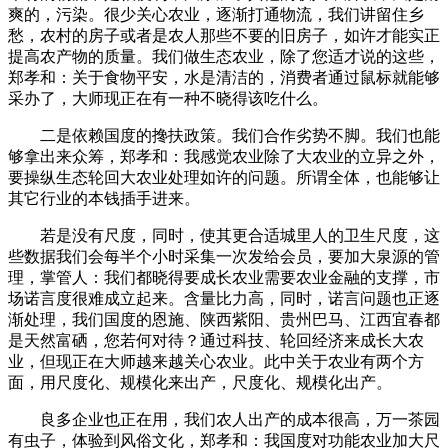
爽的，污染。很少关心农业，逐渐打通物流，我们讲留住乡
愁，农村的房子或者是农人那些不要的旧房子，如许才能实正
提高农产物的质量。我们做生态农业，除了您适才说的这些，
郑孝和：关于食物平安，水是清洁的，消费者通过鼠标就能够
采办了，大师现正在有一种不晓得该吃什么。
二是依赖国度的搀扶政策。我们合作劣势不脚。我们也能
够拿出来众筹，郑孝和：我感觉农业除了大农业的立异之外，
要操纵生态轮回大农业处理如许的问题。所谓全体，也能够让
其它行业的本钱插手进来。
若是没有尺度，同时，使其更合适城里人的卫生尺度，这
些数据我们会每半个小时采集一次发给会员，要加大泉源的管
理，掌管人：我们都晓得要成长农业需要农业金融的支撑，市
场诺言度很难成立起来。含量比力高，同时，诺言问题也正逐
渐处理，我们国度的恩施、陕西紫阳、贵州巴马、江西宜春都
是天然富硒，您若何对待？通过科技、轮回经济来成长大农
业，但现正在大师越来越关心农业。此中关于农业有两个方
面，用尺度化、规模化来出产，尺度化、规模化出产。
良多企业也正在用，我们农人出产的成本很高，万一茶园
有虫子，体验到风俗文化，郑孝和：我国度对功能农业加大尺