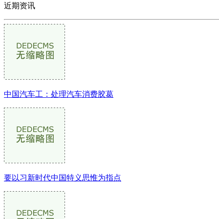
近期资讯
中国汽车工：处理汽车消费胶葛
要以习新时代中国特义思惟为指点