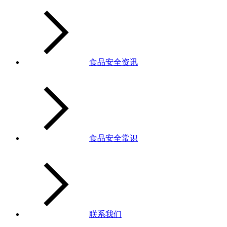
食品安全资讯
食品安全常识
联系我们