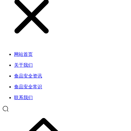
网站首页
关于我们
食品安全资讯
食品安全常识
联系我们