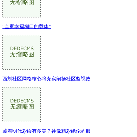
“全家幸福糊口的载体”
西刘社区网格核心将充实阐扬社区监视效
藏着明代彩绘有多美？神像精彩绝伦的服