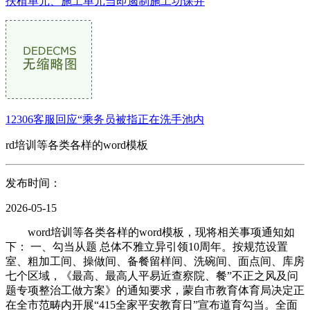
扶植单元、施工单元当即遏制施工功课并
12306客服回应“乘务员被指正在洗手池内
rd培训等各类各样的word模板
发布时间：
2026-05-15
word培训等各类各样的word模板，现将相关事项通知如
下： 一、勾当从题 总体不雅立异引领10周年。按规范设置
室、粗加工间、操做间、备餐留样间、洗碗间、面点间、库房
七个区域，《最高、最高人平易近查察院、餐”不正之风及问
题专项整治工做方案》的通知要求，蒙自市教育体育局决定正
在全市范畴内开展“415全家平安教育日”宣布道育勾当。全面