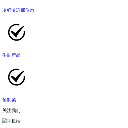
冷鲜冷冻部位肉
牛副产品
预制菜
关注我们