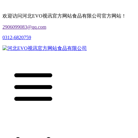
欢迎访问河北EVO视讯官方网站食品有限公司官方网站！
2906099083@qq.com
0312-6820759