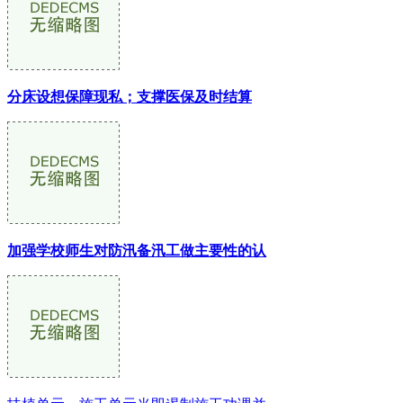
分床设想保障现私；支撑医保及时结算
加强学校师生对防汛备汛工做主要性的认