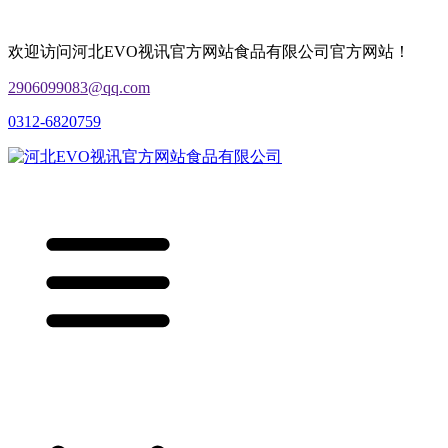
欢迎访问河北EVO视讯官方网站食品有限公司官方网站！
2906099083@qq.com
0312-6820759