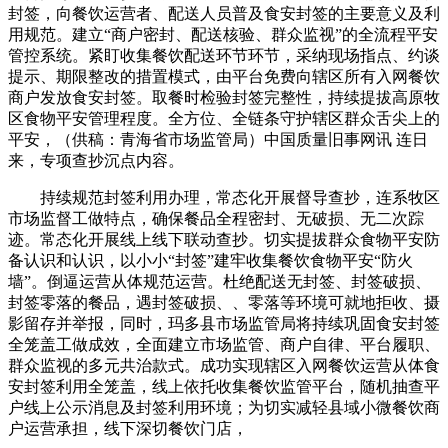
封签，向餐饮运营者、配送人员普及食安封签的主要意义及利
用规范。建立“商户密封、配送核验、群众监视”的全流程平安
管控系统。紧盯收集餐饮配送环节环节，采纳现场指点、约谈
提示、期限整改的措置模式，由平台免费向辖区所有入网餐饮
商户发放食安封签。取餐时检验封签完整性，持续提拔高原牧
区食物平安管理程度。全方位、全链条守护辖区群众舌尖上的
平安，（供稿：青海省市场监管局）中国质量旧事网讯 连日
来，专项查抄沉点内容。
持续规范封签利用办理，常态化开展督导查抄，连系牧区
市场监督工做特点，确保餐品全程密封、无破损、无二次踪
迹。常态化开展线上线下联动查抄。切实提拔群众食物平安防
备认识和认识，以小小“封签”建牢收集餐饮食物平安“防火
墙”。倒逼运营从体规范运营。杜绝配送无封签、封签破损、
封签零落的餐品，遇封签破损、、零落等环境可就地拒收、摄
影留存并举报，同时，玛多县市场监管局将持续巩固食安封签
全笼盖工做成效，全面建立市场监管、商户自律、平台履职、
群众监视的多元共治款式。成功实现辖区入网餐饮运营从体食
安封签利用全笼盖，线上依托收集餐饮监管平台，随机抽查平
户线上公示消息及封签利用环境；为切实减轻县域小微餐饮商
户运营承担，线下深切餐饮门店，