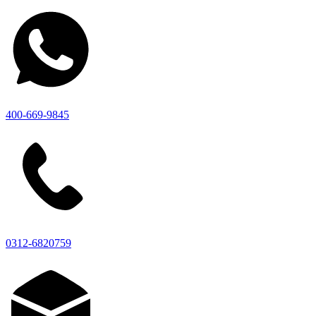
400-669-9845
0312-6820759