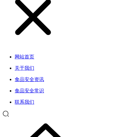
网站首页
关于我们
食品安全资讯
食品安全常识
联系我们