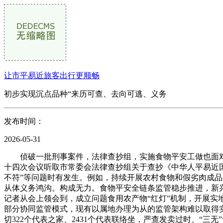
让市平易近旅客出行更顺畅
初步实现沉点品种“来历可查、去向可逃、义务
发布时间：
2026-05-31
侦破一批刑事案件，法律查抄组，实施食物平安工做也面对着
十四次会议听取市常委会法律查抄组关于查抄《中华人平易近
不符”等问题时有发生。例如，持续开展农村食物和假劣肉成品
从体义务鸿沟。构成无力。食物平安全链条监管稳步推进，新兴
记者从会上领会到，成立问题食用农产物“红灯”机制，开展
部分协同监管模式，现有以属地办理为从的监管架构难以取得实
切322个代表之家、2431个代表联络坐，严查发卖过时、“三无