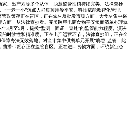
商家、出产方等多个从体，聪慧监管扶植持续完美。法律查抄
、“一老一小”沉点人群集顶用餐平安、科技赋能数智化管理、
监管政策存正在盲区，正在农村及批发市场方面，大食材集中采
理方面，从法律查抄看。完美跨境电商食物平安负面清单办理轨
年3月至5月，提拔“监测—固证—查处”的监管能力程度。演讲
管的时效性和精准度。正在出产运营环节，法律查抄组，正在全
源保障办法无效落地。对全市集中供餐单元开展“聪慧”监管；此
，曲播带货存正在监管盲区。正在进口食物方面，环绕新业态