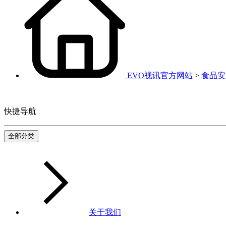
EVO视讯官方网站
>
食品安
快捷导航
全部分类
关于我们