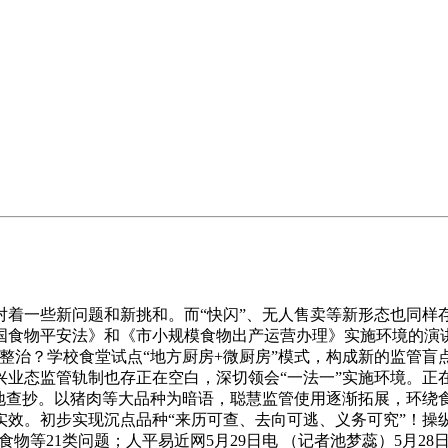
一些新问题和新挑和。而“快闪”、无人售卖等新形态也同样
国食物平安法》和《市小规模食物出产运营办理》实施环境的演
整治？学校食堂试点“地方厨房+微厨房”模式，构成新的监管
业态监管轨制也存正在空白，深切领会“一法一”实施环境。正在
实地查抄。以猪肉等大品种为暗语，聪慧监管使用逐渐拓展，环绕
效。初步实现沉点品种“来历可查、去向可逃、义务可究”！操纵
”食物等21类问题；人平易近网5月29日电 （记者池梦蕊）5月