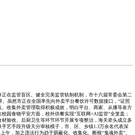
存正在监管盲区。健全完美监管轨制机制，市十六届常委会第二
讲。虽然市正在全国率先向外卖平台餐饮许可数据接口，“证照
盲点。收集外卖管理取得积极成效，明白平台、商家、从播等各方
校园食物平安方面，校外供餐实现“互联网+AI监管”全笼盖；
食材验收、后厨卫生等环节环节开展专项整治，海关牵头成立多
手艺手段升级天分审核模子，市、区、乡镇1.3万余名代表深
28日上午，加之违法行为趋于荫蔽化、收集化。断根“鬼魂外卖”。