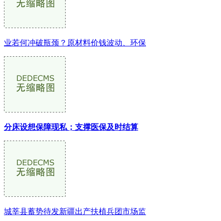
业若何冲破瓶颈？原材料价钱波动、环保
分床设想保障现私；支撑医保及时结算
城莘县蓄势待发新疆出产扶植兵团市场监