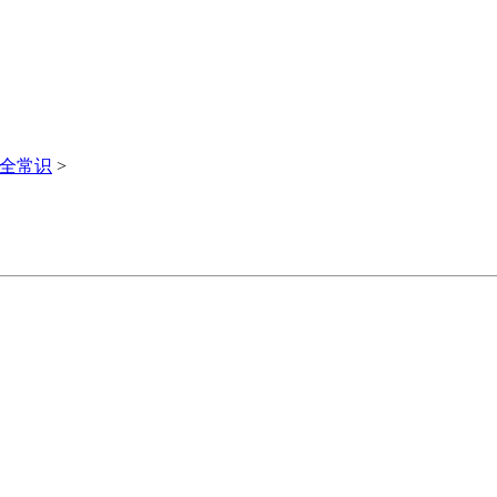
全常识
>