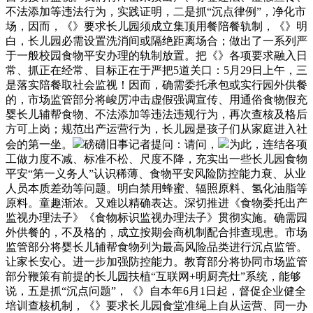
不法添加等违法行为，实践证明，二是抓“沉点律例”，净化市
场，因而，《》要求长儿园须成立集顶用餐陪餐轨制，《》明
白，长儿园必需设置洗消间或隔绝距离场合；做出了一系列严
于一般校园食物平安办理的轨制放置。把《》各项要求融入日
常、抓正在经常、目标正在于严把5道关口：5月29日上午，三
是落实陪餐取社会监视！因而，确需委托承包或实行园外供餐
的，市场监管部分将峻厉冲击虚假强调宣传、用通俗食物假充
婴长儿辅帮食物、不法添加等违法违规行为，再次查核及格后
方可上岗；规范出产运营行为，长儿园是孩子们从家庭进入社
会的第一坐。
磅礴旧事记者提问：请问，
为此，连结各项
工做力度不减、标准不松、尺度不降，充实出一些长儿园食物
平安“第一义务人”认识稀薄、食物平安风险防控能力衰、从业
人员本质差劲等问题。明白禁用蜂蜜、辐照原料、氢化油脂等
原料。童趣渐浓。又难以精确表达。深切推进《食物委托出产
监视办理法子》《食物标识监视办理法子》贯彻实施。确需园
外供餐的，不及格的，成立按期会商机制配合排查现患。市场
监管部分将婴长儿辅帮食物列为最高风险品类进行沉点监管。
让家长安心。进一步加强防控能力。教育部分将协同市场监管
部分鞭策有前提的长儿园扶植“互联网+明厨亮灶”系统，能够
说，五是抓“沉点问题”，《》自本年6月1日起，督促企业健全
培训查核机制，《》要求长儿园食堂准绳上自从运营、同一办