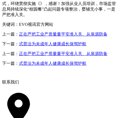
式，环绕贯彻实施《》，感谢！加强从业人员培训，市场监管
总局持续深化“校园餐”凸起问题专项整治，婴辅无小事，一是
严把准入关。
关键词：EVO视讯官方网站
上一篇：
正在严把工业产质量量平安准入关、从泉源防备
下一篇：
式普法为未成年人健康成长保驾护航
上一篇：
正在严把工业产质量量平安准入关、从泉源防备
下一篇：
式普法为未成年人健康成长保驾护航
联系我们