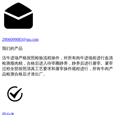
2906099083@qq.com
我们的产品
活牛进场严格按照检验流程操作，对所有肉牛进场前进行血清
检测瘦肉精，合格后进入待宰圈静养，静养后进行屠宰。屠宰
过程全部按照清真工艺要求和屠宰操作规程进行，所有牛肉产
品检测合格后才准出厂。
四分体