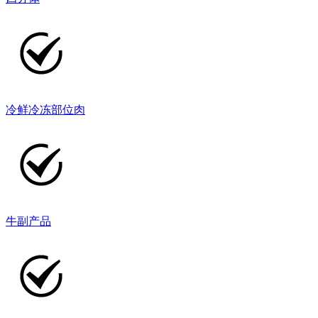
冷鲜冷冻部位肉
牛副产品