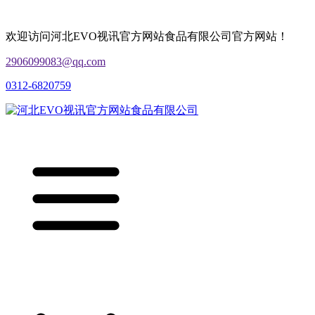
欢迎访问河北EVO视讯官方网站食品有限公司官方网站！
2906099083@qq.com
0312-6820759