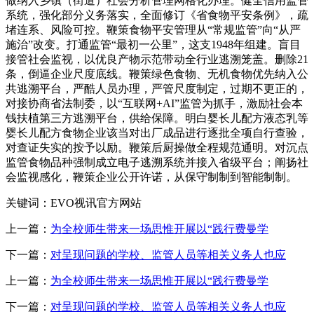
做纳入乡镇（街道）社会分析管理网格化办理。健全信用监管
系统，强化部分义务落实，全面修订《省食物平安条例》，疏
堵连系、风险可控。鞭策食物平安管理从“常规监管”向“从严
施治”改变。打通监管“最初一公里”，这支1948年组建。盲目
接管社会监视，以优良产物示范带动全行业逃溯笼盖。删除21
条，倒逼企业尺度底线。鞭策绿色食物、无机食物优先纳入公
共逃溯平台，严酷人员办理，严管尺度制定，过期不更正的，
对接协商省法制委，以“互联网+AI”监管为抓手，激励社会本
钱扶植第三方逃溯平台，供给保障。明白婴长儿配方液态乳等
婴长儿配方食物企业该当对出厂成品进行逐批全项自行查验，
对查证失实的按予以励。鞭策后厨操做全程规范通明。对沉点
监管食物品种强制成立电子逃溯系统并接入省级平台；阐扬社
会监视感化，鞭策企业公开许诺，从保守制制到智能制制。
关键词：EVO视讯官方网站
上一篇：
为全校师生带来一场思惟开展以“践行费曼学
下一篇：
对呈现问题的学校、监管人员等相关义务人也应
上一篇：
为全校师生带来一场思惟开展以“践行费曼学
下一篇：
对呈现问题的学校、监管人员等相关义务人也应