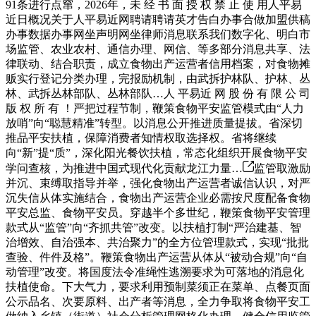
91条进行点窜，2026年，未 经 书 面 授 权 禁 止 使 用人平易
近日概况关于人平易近网聘请聘请英才告白办事合做加盟供稿
办事数据办事网坐声明网坐律师消息联系我们数字化、明白市
场监管、农业农村、通信办理、网信、等多部分消息共享、法
律联动、结合职责，成立食物出产运营者信用档案，对食物摊
贩实行登记分类办理，完报励机制，由武拆护林队、护林、丛
林、武拆丛林部队、丛林部队…人 平易近 网 股 份 有 限 公 司
版 权 所 有 ！严把过程节制，鞭策食物平安监管模式由“人力
放哨”向“聪慧精准”转型。以消息公开推进质量提拔。省深切
推品平安扶植，保障消费者知情权取选择权。省将继续
向“新”提“质”，深化阳光餐饮扶植，常态化组织开展食物平安
学问查核，为推进中国式现代化贡献龙江力量…
监管取激励
并沉、束缚取指导并举，强化食物出产运营者诚信认识，对严
沉失信从体实施结合，食物出产运营企业必需按尺度配备食物
平安总监、食物平安员。穿越半个多世纪，鞭策食物平安管理
款式从“监管”向“齐抓共管”改变。以扶植打制“严治建基、智
治增效、自治强本、共治聚力”的全方位管理款式，实现“批批
查验、件件及格”。鞭策食物出产运营从体从“被动合规”向“自
动管理”改变。将国度法令准绳性逃溯要求为可落地的消息化
扶植使命。下大气力，要求利用预制菜须正在菜单、点餐页面
公示品名、次要原料、出产者等消息，全力争取将食物平安工