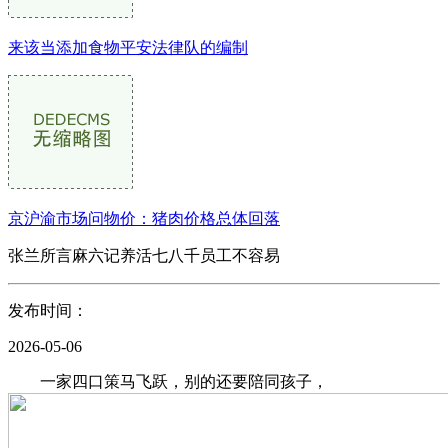
来该当添加食物平安法律队的编制
京沪渝市场问物价：猪肉价格总体回落
张兰所言麻六记养活七八千员工不容易
发布时间：
2026-05-06
一家四口策马飞跃，别的还要陪同孩子，