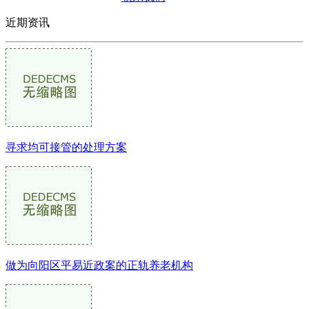
近期资讯
寻求均可接管的处理方案
做为向阳区平易近政案的正轨养老机构