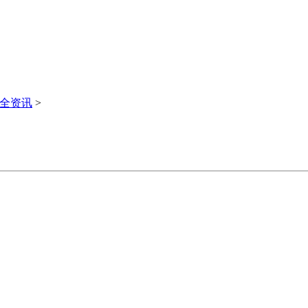
全资讯
>