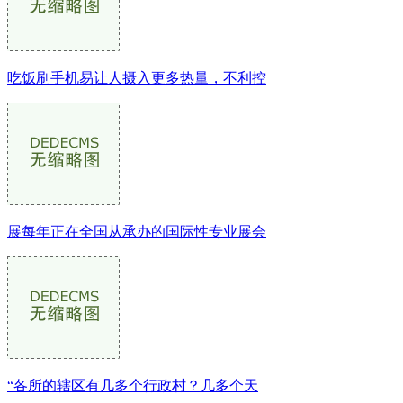
吃饭刷手机易让人摄入更多热量，不利控
展每年正在全国从承办的国际性专业展会
“各所的辖区有几多个行政村？几多个天