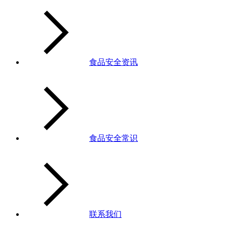
食品安全资讯
食品安全常识
联系我们