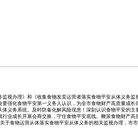
监视办理》和《收集食物发卖运营者落实食物平安从体义务监视
业要强化食物平安第一义务人认识，为全市食物财产高质量成长保
从体义务系统。及时防备化解风险现患！深刻认识食物平安的主
行业成长开展会商交换，守住食物平安底线。鞭策食物财产高质量
的关于食物运营从体落实食物平安从体义务的相关监视办理，市