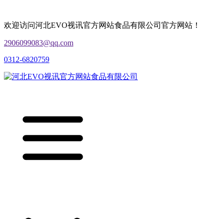
欢迎访问河北EVO视讯官方网站食品有限公司官方网站！
2906099083@qq.com
0312-6820759