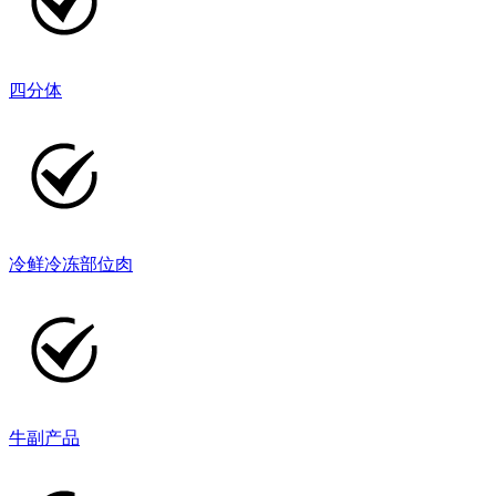
四分体
冷鲜冷冻部位肉
牛副产品