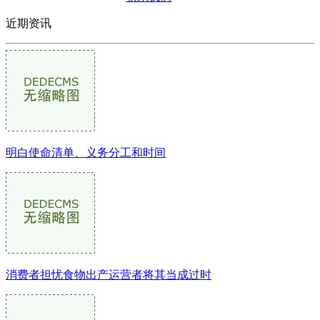
近期资讯
明白使命清单、义务分工和时间
消费者担忧食物出产运营者将其当成过时