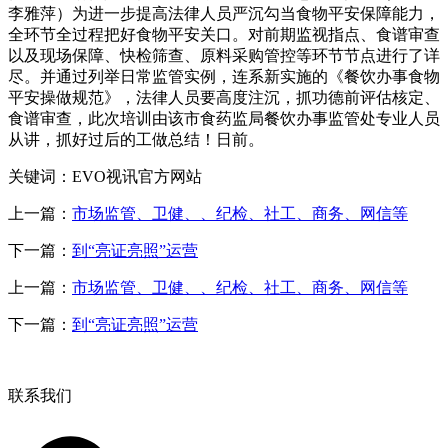
李雅萍）为进一步提高法律人员严沉勾当食物平安保障能力，
全环节全过程把好食物平安关口。对前期监视指点、食谱审查
以及现场保障、快检筛查、原料采购管控等环节节点进行了详
尽。并通过列举日常监管实例，连系新实施的《餐饮办事食物
平安操做规范》，法律人员要高度注沉，抓功德前评估核定、
食谱审查，此次培训由该市食药监局餐饮办事监管处专业人员
从讲，抓好过后的工做总结！日前。
关键词：EVO视讯官方网站
上一篇：
市场监管、卫健、、纪检、社工、商务、网信等
下一篇：
到“亮证亮照”运营
上一篇：
市场监管、卫健、、纪检、社工、商务、网信等
下一篇：
到“亮证亮照”运营
联系我们