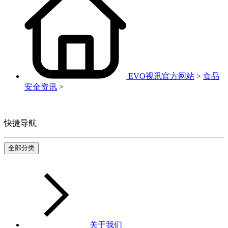
EVO视讯官方网站
>
食品
安全资讯
>
快捷导航
全部分类
关于我们