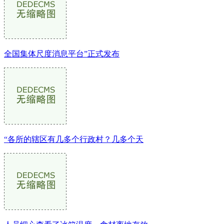
全国集体尺度消息平台”正式发布
“各所的辖区有几多个行政村？几多个天