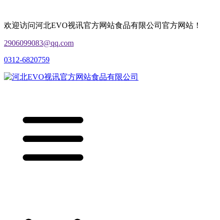
欢迎访问河北EVO视讯官方网站食品有限公司官方网站！
2906099083@qq.com
0312-6820759