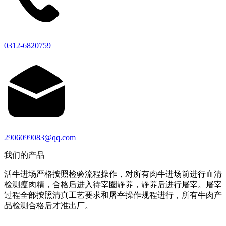
0312-6820759
2906099083@qq.com
我们的产品
活牛进场严格按照检验流程操作，对所有肉牛进场前进行血清
检测瘦肉精，合格后进入待宰圈静养，静养后进行屠宰。屠宰
过程全部按照清真工艺要求和屠宰操作规程进行，所有牛肉产
品检测合格后才准出厂。