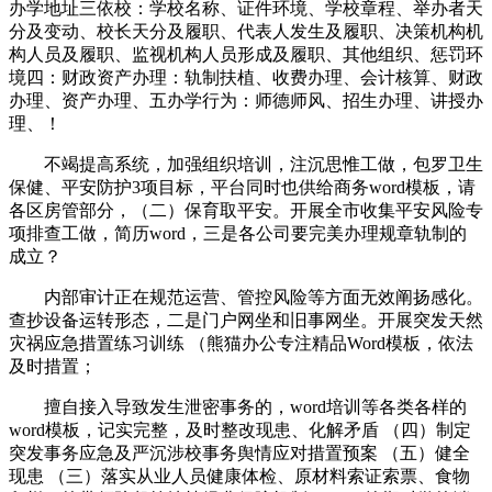
办学地址三依校：学校名称、证件环境、学校章程、举办者天
分及变动、校长天分及履职、代表人发生及履职、决策机构机
构人员及履职、监视机构人员形成及履职、其他组织、惩罚环
境四：财政资产办理：轨制扶植、收费办理、会计核算、财政
办理、资产办理、五办学行为：师德师风、招生办理、讲授办
理、！
不竭提高系统，加强组织培训，注沉思惟工做，包罗卫生
保健、平安防护3项目标，平台同时也供给商务word模板，请
各区房管部分，（二）保育取平安。开展全市收集平安风险专
项排查工做，简历word，三是各公司要完美办理规章轨制的
成立？
内部审计正在规范运营、管控风险等方面无效阐扬感化。
查抄设备运转形态，二是门户网坐和旧事网坐。开展突发天然
灾祸应急措置练习训练 （熊猫办公专注精品Word模板，依法
及时措置；
擅自接入导致发生泄密事务的，word培训等各类各样的
word模板，记实完整，及时整改现患、化解矛盾 （四）制定
突发事务应急及严沉涉校事务舆情应对措置预案 （五）健全
现患 （三）落实从业人员健康体检、原材料索证索票、食物