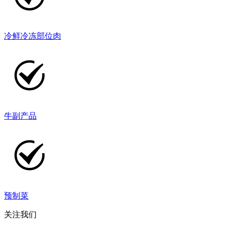
冷鲜冷冻部位肉
牛副产品
预制菜
关注我们