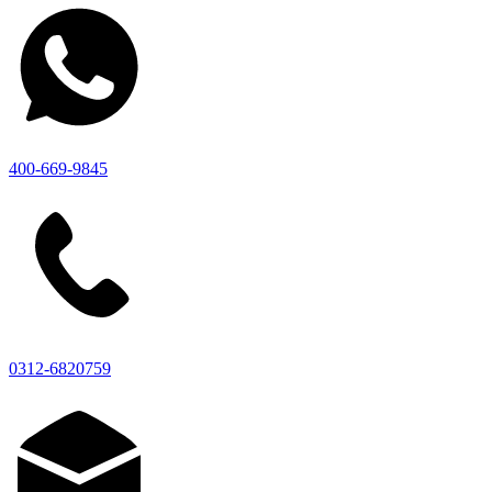
400-669-9845
0312-6820759