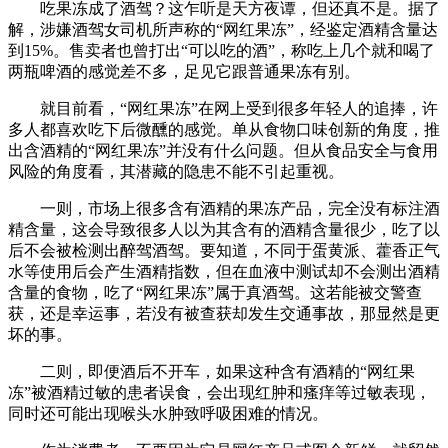
吃果冻成了酒驾？这乍听是天方夜谭，但还真不是。据了
解，涉嫌酒驾女司机所声称的“网红果冻”，经鉴定酒精含量达
到15%。售卖者也曾打出“可以吃的酒”，称吃上几个就和喝了
两瓶啤酒的感觉差不多，足见它跟普通果冻有别。
就目前看，“网红果冻”在网上受到很多年轻人的追捧，许
多人都喜欢吃下后微醺的感觉。单从食物口味创新的角度，推
出含酒精的“网红果冻”并没有什么问题。但从食品安全与食用
风险的角度看，其潜藏的隐患不能不引起重视。
一则，市场上很多含有酒精的果冻产品，完全没有标注酒
精含量，这会导致很多人以为其含有的酒精含量很少，吃了以
后不会被检测出醉驾酒驾。要知道，不同于蛋黄派、藿香正气
水等使用后会产生酒精指数，但在血液中测试却不会测出酒精
含量的食物，吃了“网红果冻”属于真酒驾。这若能被交警查
获，还是幸运事，若没有被查获却发生交通事故，那显然是更
坏的事。
二则，即便酒后不开车，如果这种含有酒精的“网红果
冻”被酒精过敏的患者误食，会出现红肿和瘙痒等过敏表现，
同时还可能出现喉头水肿致呼吸困难的情况。