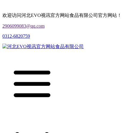
欢迎访问河北EVO视讯官方网站食品有限公司官方网站！
2906099083@qq.com
0312-6820759