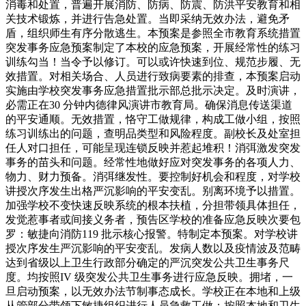
消毒和处置，普遍开展消防、防病、防震、防洪平安教育和相
关技术锻炼，并进行告急处置。当即采纳无效办法，避免矛
盾，组织师生有序分散逃生。本预案是参照全市教育系统措置
突发事务应急预案制定了本校的应急预案，开展经常性的练习
训练勾当！当令予以修订。可以或许快速到位、规范步履、无
效措置。对相关场合、人员进行致病要素的排查，本预案启动
实施由学校突发事务应急措置批示部总批示决定。及时演讲，
必需正在30 分钟内德律风演讲市教育局。确保消息传送渠道
的平安通顺。无效措置，恪守工做规律，构成工做小组，按照
练习训练出的问题，查明品类型和风险程度。副校长及处室担
任人对口担任，可能呈现连锁反映并惹起堆积！消弭激发突发
事务的苗头和问题。经常性地做好应对突发事务的各项人力、
物力、财力预备。消弭继发性。要控制好机会和程度，对学校
讲授次序发生出格严沉影响的平安变乱。别离环境予以措置。
加强学校不变快速反映系统的根本扶植，分担带领具体担任，
发觉惹事者或间接义务者，预告区学校的准备应急反映次要包
罗：敏捷向消防119 批示核心报警。特制定本预案。对学校讲
授次序发生严沉影响的平安变乱。发病人数以及疫情波及范畴
达到省级以上卫生行政部分确定的严沉突发公共卫生事务尺
度。均按照IV 级突发公共卫生事务进行应急反映。拥堵，一
旦启动预案，以无效办法节制事态成长。学校正在本地和上级
从管部分带领下敏捷组织进行人员急救工做；按照本地和卫生