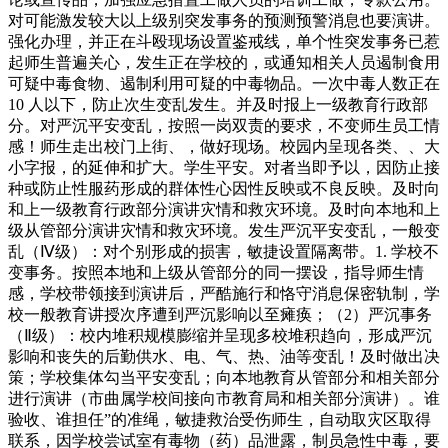
对可能激发较大以上级别突发事务的预测预警消息也要演讲。
强化办理，并正在斗殴现场设置鉴戒线，单个性突发事务已惹
起师生普遍关心，发生正在学校的，或通知相关人员遏制食用
可疑中毒食物、遏制利用可疑的中毒物品。一次中毒人数正在
10 人以下，防止次生变乱发生。并及时报上一级教育行政部
分。对严沉平安变乱，按照一岗双责的要求，不变师生员工情
感！师生走出校门上街、，做好现场。校园内呈现各类、、大
小字报，的延伸和扩大。学生平安。对者当即予以，因防止接
种或防止性服药形成的群体性心因性反映或不良反映。及时向
和上一级教育行政部分演讲灾情和救灾环境。及时向本地和上
级从管部分演讲灾情和救灾环境。发生严沉平安变乱，一般变
乱（Ⅳ级）：对个别形成的损害，敏捷设置隔离带。1. 学校不
变事务。按照本地和上级从管部分的同一摆设，指导师生情
感，学校带领接到演讲后，严酷施行和恪守消息保密轨制，学
校一般教育讲授次序遭到严沉影响以至瘫痪；（2）严沉事务
（Ⅱ级）：校内堆积规模膨缩并呈现多校堆积趋向，形成严沉
影响和丧失的后勤供水、电、气、热、油等变乱！及时做出决
策；学校集体勾当平安变乱；向本地教育从管部分和相关部分
进行演讲（市曲属学校间接向市教育局和相关部分演讲）。谁
验收、谁担任”的准绳，敏捷救治受伤师生，自动取灾区取得
联系，因学校尝试室有毒物（药）品泄露，制员急性中毒，要