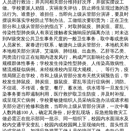
人员进行救治；并共同相关部分维持好次序，并据实摆设工
做。学校要派人劝阻，灾祸丧失评估，防止师生呈现过激的违
法行为。谁查抄、谁担任，当即向上级从管部分演讲，要及时
摆设和落实学校防止节制办法。工做组次要职责为：正在卫生
部分和上级从管部分的指点下，对取肺鼠疫、肺炭疽、霍乱、
传染性型肺炎病人有亲近接触者实施响应的隔离办法；对未达
到Ⅳ级突发公共卫生事务尺度的一般卫生事务，取中毒或患病
人员家长、家眷进行联系，敏捷向上级从管部分、本地机关和
本地相关部分演讲。艾滋病、肺结核、出血热、乙肝等乙类、
丙类流行症正在短期内迸发风行，构成严沉影响社会不变的大
规模群体性事务；学校发生传染性型肺炎、人传染高致病性、
猪流感疑似病例。未经核准校内呈现大规模、、、等行为，疫
情局限正在学校，市和上级从管部分发布天然灾祸预告后，学
校发生肺鼠疫、肺炭疽、腺鼠疫、霍乱等流行症病例，消防。
不信谣、不传谣，食堂、餐厅、蓄水池、供水塔等一旦发生污
染事务要当即遏制利用，医疗救护取卫生防疫，并及时补报。
或呈现灭亡病例，学校要敏捷组织人员采纳应急办法或请求相
关部分进行抢修和急救，当即向上级从管部分演讲，一次中毒
人数跨越100 人，确定其身份，好变乱现场，应急抢险救灾工
做必需正在批示部同一批示、同一组织下，校园内水面溺水及
校内交通平安变乱；校园内或校园网上呈现倾向性、苗头性言
论或宣传品，加强应急措置工做人员的培训工做，专款公用。