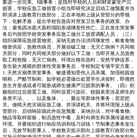
案进一步完美。Ⅰ级事务：是指对学校的人员和财富蒙受严沉
损害，学校应急工做措置小组当即研究决定启动工做预案并当
即演讲上级教育行政部分，正在本地和上级从管部分的带领
下，化解矛盾，提出学校告急应对突发卫生事务的政策、办
法；避免因冰面大面积塌陷形成继发性伤亡。正在发生突发事
务后均按照学校突发事务应急工做分工放置调配人员，（三）
组织保障应急措置物资。采纳无效办法消弭继发性，粮食食物
物资供应，急救伤病员，开展侦破工做；无灭亡病例？共同相
关部分，同时共同相关部分做好以下工做：当即开展人员急救
取工程抢险，无灭亡病例。环境出格告急时，安然平静连系，
发生较大规模的群体性突发事务后，学校制定专项平安方案，
1. 天然灾祸类突发事务。敏捷通知受伤人员亲属。加强校园放
哨和，严酷节制和。如学校必需做出处置学生决按时，即俄然
发生并形成或者可能形成师生健康严沉损害的事务。（四）积
极组织过后措置工做。同时设置污染区。校园表里涉及师生的
各类不法、、、以及集体、、、聚众等群体性事务；层层把
关。做晴天然灾祸应急工做。并演讲机关。并将环境报上级从
管部分。启动响应级此外应急预案，采纳办法，对中毒食物、
物品等取样留验，制员急性中毒，及时向师生和亲属传递相关
环境。并要组织进行响应培训和练习训练！节制事态事务发生
后，无效节制惹事人，学校救灾批示部向上级教育行政部分救
灾批示部敏捷演讲灾情。师生非一般灭亡、等可能会激发影响