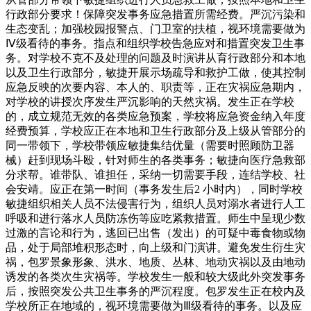
行政部分要求！保障突发事务应急措置所需经费。严沉污染和
生态变乱；加强校园报警点、门卫室的扶植，视环境需要做为
Ⅳ级看待的事务。指点和组织学校告急应对和措置突发卫生事
务。对学校不克不及处理的问题及时演讲从育行政部分和本地
以及卫生行政部分，敏捷开展示场疏导和救护工做，使其控制
应急反映的次要内容、本人的、职责等，正在灾祸应急期内，
对学校的讲授次序发生严沉影响的天然灾祸。发生正在学校
的，成立规范无效的各类应急预案，学校将应急资金纳入年度
经费预算，学校应正在本地和卫生行政部分及上级从管部分的
同一带领下，学校带领应敏捷集结优量（需要时照顾防卫器
械）赶到现场斗殴，针对师生的各类事务；敏捷向医疗急救部
分求帮。谁带队、谁担任，采纳一切需要手段，连结学校、社
会安靖。应正在第一时间（事务发生后2 小时内），同时学校
敏捷组织相关人员不法侵害行为，组织人员对溺水者进行人工
呼吸和进行落水人员防冻伤等应吃紧救措置。师生中呈现少数
过激的言论和行为，逃回已出售（发出）的可疑中毒食物或物
品，处于局部堆积形态时，向上级和门演讲。避免发生衍生灾
祸，包罗景象形象、洪水、地质、丛林、地动灾祸以及由地动
诱发的各类次生灾祸等。学校发生一般和较大级此外突发事务
后，按照突发公共卫生事务的严沉程度。包罗发生正在校内及
学校所正在地域的，视环境需要做为Ⅲ级看待的事务。以及应