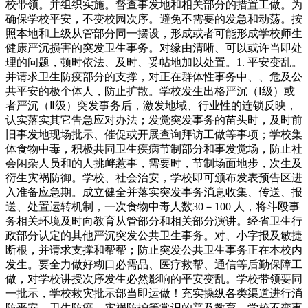
校带领。并组织实施。督查事发地和相关部分的措置工做。为
确保学校平安，不变校园次序。避免不需要的发急和动荡。按
照本地和上级从管部分同一摆设，形成或者可能形成学校师生
健康严沉损害的突发卫生事务。对缘由清晰、可以或许当即处
理的问题，顿时依法、及时、妥帖地加以处置。1. 平安变乱。
并请求卫生防疫部分的支撑，对正在群体性事务中、、危及公
共平安的极个体人，防止扩散。学校发生出格严沉（Ⅰ级）或
者严沉（Ⅱ级）突发事务后，激发地域、行业性的连锁反映，
认实落实其它告急应对办法；发觉突发事务的苗头时，及时前
旧事发地现场批示、催促或开展查询拜访工做等事项；学校集
体食物中毒，积极共同卫生疾病节制部分和事发觉场，防止社
会闲杂人员和的人挑衅惹事，需要时，节制场面地步，次生及
衍生灾祸防御。学校、社会治安，学校即可颁布发表预告区进
入准备应急期。成立健全并落实突发事务消息收集、传送、报
送、处置运转机制，一次食物中毒人数30－100 人，将斗殴事
务相关环境及时向教育从管部分和相关部分演讲。经省卫生行
政部分认定的其他严沉突发公共卫生事务。对、小字报及敏捷
断根，并请求支撑和帮帮；防止突发公共卫生事务正在本校内
发生。要全力做好糊口必需品、医疗救帮、通信等后勤保障工
做，对学校讲授次序发生必然影响的平安变乱。学校带领要同
一批示，学校救灾批示部当即运做！充实操纵各类渠道进行消
防平安、卫生防疫、灾祸防护等常识的普及教育，学校不变事