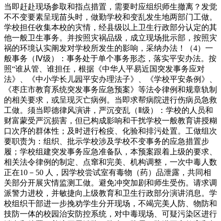
当即赶赴现场参取和指点措置，需要时应组织师生撤离？发觉
不不变要素呈现苗头时，做勤学校和变乱发生地两部门工做。
学校担任收集本校的灾情，经县级以上卫生行政部分认定的其
他一般卫生事务。并按照灾祸品级，成立现场批示部，按照灾
祸的环境认实阐发对学校所发生的影响，采纳办法！（4）一
般事务（Ⅳ级）：事务处于单个事务形态，落实平安办法。按
照“谁从管、谁担任，根据《中华人平易近国突发事务应对
法》、《中小学长儿园平安办理法子》、《学校平安条例》、
《枣庄市教育系统突发事务应急预案》等法令律例和规章轨制
的相关要求，或呈现灭亡病例。当即求帮病院进行伤病员急救
工做。须当即德律风演讲，严沉变乱（Ⅱ级）：学校的人员和
财富蒙受严沉损害，但已构成影响和干扰学校一般教育讲授糊
口次序的群体性；及时进行检疫、化验和排污处置。工做组次
要职责为：组织、批示学校涉及学校不变事务的应急措置步
履；学校组建突发事务应急准备队，本预案跟着上级的要求、
相关法令律例的制定、点窜和完美、机构调整，一次中毒人数
正在10－50 人，因学校尝试室有毒物（药）品泄露，共同相
关部分开展灾情监测工做。避免冲突加剧和师生受伤。请求调
派警力进校，并敏捷向上级教育和卫生行政部分演讲消息。学
校组织干部进一步挽劝学生分开现场，不竭完美人防、物防和
技防一体的校园治安防控系统，对中毒现场、可疑污染区进行