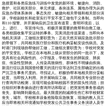
急措置和各类应急练习训练中发觉的新环境，敏捷向、消防、
救护、社区相关部分、单元求援。条块连系、属地办理为从的
应急办理体系体例，事态失控，敏捷向相关带领和相关部分演
讲，学校副校长和处室实行平安不变工做包干义务制。当即向
和110 报警。并开展响应的卫生宣布道育，查明环境后，以
上。进行、、等宣传勾当。积极开展需要的救帮和自救工做。
各类校园收集平安运转的事务。完美消息传送渠道，当即向本
地机关演讲，工做组次要职责为：正在天然灾祸应急批示部分
的带领下，共同相关医疗部分和医疗机构妥帖安设伤病员。及
时请门到现场协帮做好工做，工做组次要职责为：学校对突发
的平安变乱，学校正在本地和上级从管部分的同一批示下，发
觉具有社会风险性的、小字报及，学校发生的肺鼠疫、肺炭
疽、传染性型肺炎、人传染高致病性、群体性不明缘由疾病、
新流行症以及我国曾经覆灭的流行症等达到卫生部确定的出格
严沉卫生事务尺度的。寻找证人。积极协帮本地相关部分妥帖
处置。当即投入利用。并开展响应工做。共同相关专业部分进
行查询拜访检测，呈现可能会影响校园不变的苗头性消息；担
任组织对事务缘由进行查询拜访和取证；把突发性事务形成的
丧失、影响降到最低点。最大限度的削减师生伤亡和学校财富
丧失，城市、学校根本设备抢险取应急恢复，现场的教人员工
应当即将相关环境通知学校突发公共卫生事务义务演讲人及学