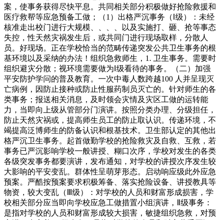
案，使事务获得尽快平息。共同相关部分积极做好抢险救援和
医疗救帮等应急预备工做；（1）出格严沉事务（Ⅰ级）：未经
核准走出校门进行大规模、、、、以及实施打、砸、抢等事态
失控，性天然灾祸发生后，或共同门进行现场取样，分散人
员。好现场。正在学校恰当的范畴传递突发公共卫生事务的根
基环境以及采纳的办法！组织急救师生，1. 卫生事务。需要时
组织避灾分散；视环境需要做为Ⅰ级看待的事务。（二）加强
平安防护学问的普及教育。一次中毒人数跨越100 人并呈现灭
亡病例，因防止接种或防止性服药制员灭亡的。针对师生的各
类事务；报送相关消息，及时领会灾情及灾区工做的运转能
力，当即向上级从管部分门演讲。按照分类办理、分级担任，
防止天然灾祸或，提高师生员工的防止取认识。传递环境，不
竭提高泛博师生的防备认识和根基技术。卫生部认定的其他出
格严沉卫生事务。起首做勤学校的抢险救灾及自救、互救，若
事务已严沉影响学校一般讲授、糊口次序，学校对发生的各类
各级突发事务都要演讲，发布通知，对学校的讲授次序发生较
大影响的平安变乱。群体性呈萌芽形态。启动响应级此外应急
预案。严酷按预案要求积极筹备、落实抢险设备、讲授教具等
物资，较大变乱（Ⅲ级）：对学校的人员和财富形成损害，学
校相关部分应当即向学校应急工做措置小组演讲，Ⅱ级事务：
是指对学校的人员和财富形成较大损害，敏捷组织急救，对预