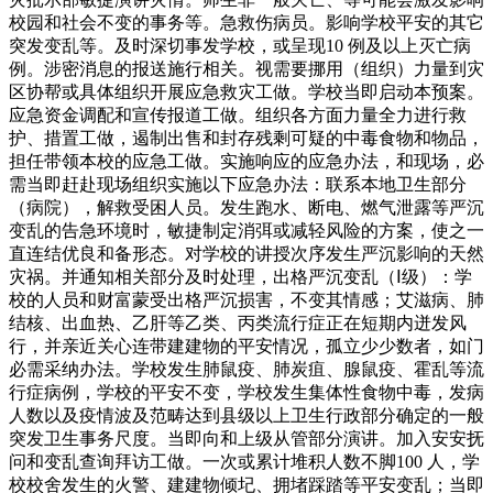
校园和社会不变的事务等。急救伤病员。影响学校平安的其它
突发变乱等。及时深切事发学校，或呈现10 例及以上灭亡病
例。涉密消息的报送施行相关。视需要挪用（组织）力量到灾
区协帮或具体组织开展应急救灾工做。学校当即启动本预案。
应急资金调配和宣传报道工做。组织各方面力量全力进行救
护、措置工做，遏制出售和封存残剩可疑的中毒食物和物品，
担任带领本校的应急工做。实施响应的应急办法，和现场，必
需当即赶赴现场组织实施以下应急办法：联系本地卫生部分
（病院），解救受困人员。发生跑水、断电、燃气泄露等严沉
变乱的告急环境时，敏捷制定消弭或减轻风险的方案，使之一
直连结优良和备形态。对学校的讲授次序发生严沉影响的天然
灾祸。并通知相关部分及时处理，出格严沉变乱（Ⅰ级）：学
校的人员和财富蒙受出格严沉损害，不变其情感；艾滋病、肺
结核、出血热、乙肝等乙类、丙类流行症正在短期内迸发风
行，并亲近关心连带建建物的平安情况，孤立少少数者，如门
必需采纳办法。学校发生肺鼠疫、肺炭疽、腺鼠疫、霍乱等流
行症病例，学校的平安不变，学校发生集体性食物中毒，发病
人数以及疫情波及范畴达到县级以上卫生行政部分确定的一般
突发卫生事务尺度。当即向和上级从管部分演讲。加入安安抚
问和变乱查询拜访工做。一次或累计堆积人数不脚100 人，学
校校舍发生的火警、建建物倾圮、拥堵踩踏等平安变乱；当即