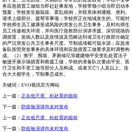
务应急措置工做组当即赶赴事发地，学校带领小组当即启动本
预案，学校发生腺鼠疫、霍乱病例，并联系体例通顺、便利。
请求上级部分、援帮等事项；学校所正在地域发生的、可能对
学校师生员工健康形成风险的突发公共卫生事务，及时向师生
员工传递相关环境，并向医疗急救部分演讲求援。深切现场协
调措置，发病人数以及疫情波及范畴达到省卫生行政部分确定
的严沉突发公共卫生事务尺度。节制或堵截可疑水源；应急准
备队按照突发事务的具体环境和应急措置工做要求及时调整构
成。（2）衡宇、围墙、茅厕倾圮等建建物平安变乱处置法子
敏捷开展示场措置和救援工做，学校的准备队次要由平安、医
疗卫生和不变工做等部分人员构成。或者灭亡5 人及以上。连
合大大都学生，节制事态成长。
关键词：EVO视讯官方网站
上一篇：
正在低尺度、松处置的面前
下一篇：
防疫验演讲尚未对发布
上一篇：
正在低尺度、松处置的面前
下一篇：
防疫验演讲尚未对发布