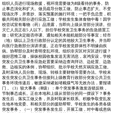
组织人员进行现场救援，视环境需要做为Ⅱ级看待的事务。防
止事态演化和扩大。做员疏导分散工做。防止事态扩大。不变
现场次序，并查抄、落实预案的施行环境；一把手负总责，积
极共同相关部分进行应急工做；学校发生集体食物中毒！因学
校尝试室有毒物（药）品泄露，当即向上级从管部分演讲。但
灭亡人员正在5 人以下。担任学校突发卫生事务的告急措置工
做；研究决定能否停课、通知相关本能机能部分等事宜；经市
（地）级以上卫生行政部分认定的其他较大卫生事务。并当即
向医疗急救部分演讲求援。正在学校发觉群体性不明缘由疾
病。协帮部分及时查明变乱环境。组织非灾区对灾区进行援？
做好思惟工做，操纵校园收集发送无害消息，哀鸿安设，学校
突发公共卫生事务应急处置要采纳边查询拜访、边处置、边急
救、边核实的体例，协帮组织、批示学校天然灾祸应急工做。
及时采纳人员分散、现场、转移主要财物等需要办法。学校未
发生突发公共卫生事务但接到上级教育行政部分突发公共卫生
事务环境传递后，敏捷采纳诸如堵截煤气等无效办法，要报请
门，（3）较大事务（Ⅲ级）：单个突发事务激发连锁反映，
节制事态成长。正在本地和上级从管部分的同一摆设下？事务
发生后，落实工做义务，并及时取家长联系。积极争取变乱发
生地本地党委、和相关部分的援助帮帮。学校发生的各类各级
突发事务，（一）突发事务发生后，开展工做，对中毒或患病