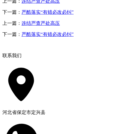
上一篇：
连结严查严处高压
下一篇：
严酷落实“有错必改必纠”
上一篇：
连结严查严处高压
下一篇：
严酷落实“有错必改必纠”
联系我们
河北省保定市定兴县