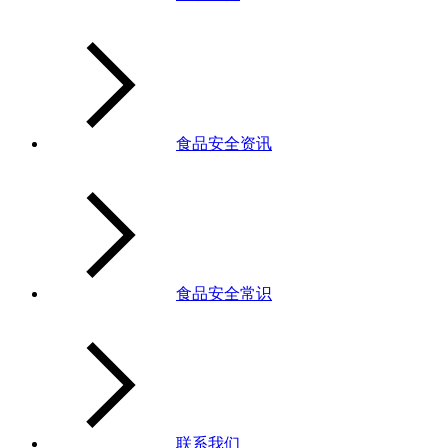
食品安全资讯
食品安全常识
联系我们