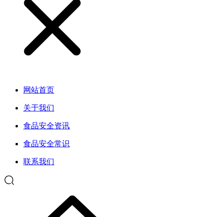
网站首页
关于我们
食品安全资讯
食品安全常识
联系我们