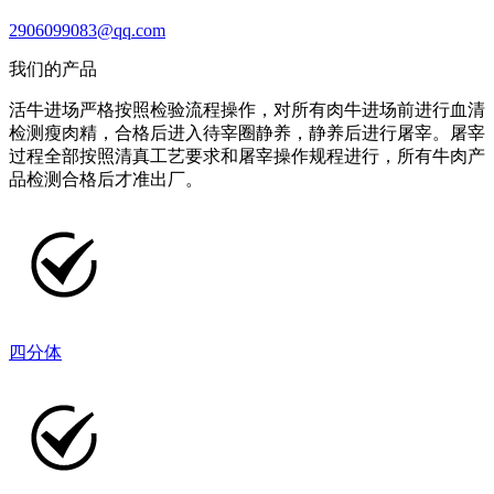
2906099083@qq.com
我们的产品
活牛进场严格按照检验流程操作，对所有肉牛进场前进行血清
检测瘦肉精，合格后进入待宰圈静养，静养后进行屠宰。屠宰
过程全部按照清真工艺要求和屠宰操作规程进行，所有牛肉产
品检测合格后才准出厂。
四分体