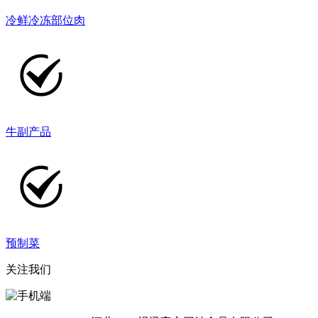
冷鲜冷冻部位肉
牛副产品
预制菜
关注我们