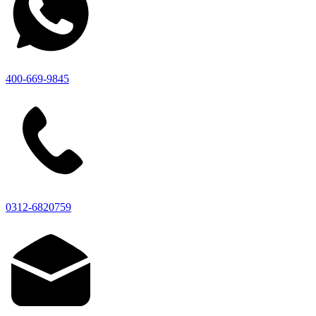
400-669-9845
0312-6820759