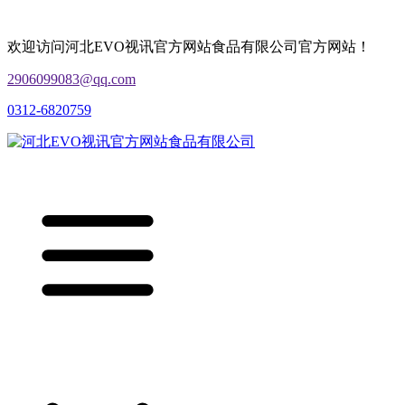
欢迎访问河北EVO视讯官方网站食品有限公司官方网站！
2906099083@qq.com
0312-6820759