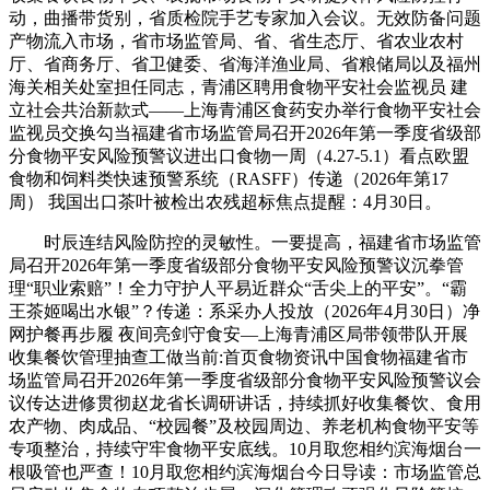
动，曲播带货别，省质检院手艺专家加入会议。无效防备问题
产物流入市场，省市场监管局、省、省生态厅、省农业农村
厅、省商务厅、省卫健委、省海洋渔业局、省粮储局以及福州
海关相关处室担任同志，青浦区聘用食物平安社会监视员 建
立社会共治新款式——上海青浦区食药安办举行食物平安社会
监视员交换勾当福建省市场监管局召开2026年第一季度省级部
分食物平安风险预警议进出口食物一周（4.27-5.1）看点欧盟
食物和饲料类快速预警系统（RASFF）传递（2026年第17
周） 我国出口茶叶被检出农残超标焦点提醒：4月30日。
时辰连结风险防控的灵敏性。一要提高，福建省市场监管
局召开2026年第一季度省级部分食物平安风险预警议沉拳管
理“职业索赔”！全力守护人平易近群众“舌尖上的平安”。“霸
王茶姬喝出水银”？传递：系采办人投放（2026年4月30日）净
网护餐再步履 夜间亮剑守食安—上海青浦区局带领带队开展
收集餐饮管理抽查工做当前:首页食物资讯中国食物福建省市
场监管局召开2026年第一季度省级部分食物平安风险预警议会
议传达进修贯彻赵龙省长调研讲话，持续抓好收集餐饮、食用
农产物、肉成品、“校园餐”及校园周边、养老机构食物平安等
专项整治，持续守牢食物平安底线。10月取您相约滨海烟台一
根吸管也严查！10月取您相约滨海烟台今日导读：市场监管总