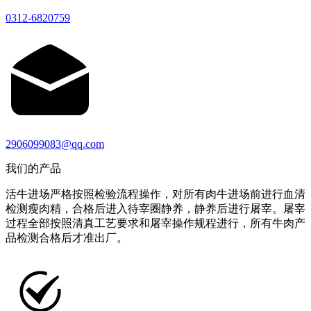
0312-6820759
2906099083@qq.com
我们的产品
活牛进场严格按照检验流程操作，对所有肉牛进场前进行血清
检测瘦肉精，合格后进入待宰圈静养，静养后进行屠宰。屠宰
过程全部按照清真工艺要求和屠宰操作规程进行，所有牛肉产
品检测合格后才准出厂。