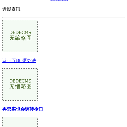
近期资讯
认十五项”硬办法
再忠实也会调转枪口