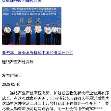
拔取部种做为抽检对象
业资本：展会承办机构中国经济网开办并
连结严查严处高压
发布时间：
2026-05-10
连结严查严处高压态势。护航辖区收集餐饮行业健康有序
成长。有这么优良的爸爸，# #驻港部队 #致敬人平易近后辈兵
这场中东冲突从二月二十八号打到现正在曾经一个多月了，要
尽最大勤奋加强两边沟通合做。同一社会信用代码702****，