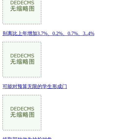
别离比上年增加3.7%、0.2%、0.7%、3..4%
可能对预算无限的学生形成门