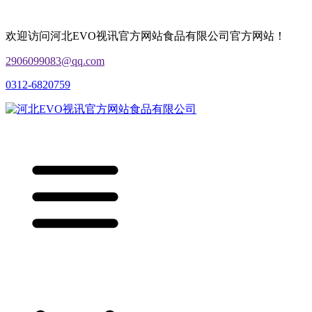
欢迎访问河北EVO视讯官方网站食品有限公司官方网站！
2906099083@qq.com
0312-6820759