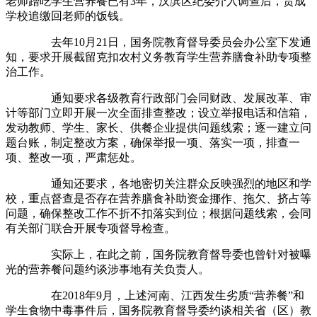
老师蹭吃学生营养餐已有3年，汉滨区纪委介入调查后，责成
学校追缴回老师的饭钱。
去年10月21日，国务院教育督导委员会办公室下发通
知，要求开展截留克扣农村义务教育学生营养膳食补助专项整
治工作。
通知要求各级教育行政部门会同财政、发展改革、审
计等部门立即开展一次全面排查整改；设立举报电话和信箱，
发动教师、学生、家长、供餐企业提供问题线索；逐一建立问
题台账，制定整改方案，确保举报一项、落实一项，排查一
项、整改一项，严肃惩处。
通知还要求，各地密切关注群众反映强烈的地区和学
校，重点督查是否存在营养膳食补助资金挪作、拖欠、挤占等
问题，确保整改工作不折不扣落实到位；根据问题线索，会同
有关部门联合开展专项督导检查。
实际上，在此之前，国务院教育督导委也曾针对被曝
光的营养餐问题约谈涉事地有关负责人。
在2018年9月，上述河南、江西发生劣质“营养餐”和
学生食物中毒事件后，国务院教育督导委约谈相关省（区）教