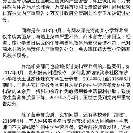
办公室专职副主任匡晓红被党内严重警告，终止试用期；万安
县教育体育局局长郭青、万安县市场和质量监督管理局局长赖
仁辉被党内严重警告；万安县政府分管副县长李卫东被记过处
分。
同样是在2018年9月，有网友曝光河南某小学营养餐
仅半碗素面条，与墙上菜单严重不符。商水官方后来回应：经
查，该小学当日供应的午餐与当地教体局要求食谱不符，已对
商水县教体局责任人严重警告处分，免去谭庄镇大曹小学韩基
风校长职务。
各地相关部门也曾通报过克扣营养餐的典型案例，如
2017年9月，贵州黔南州通报称，罗甸县罗悃镇沟亭社区布沙
小学校长王世杰违规克扣学生营养餐。2014年8月至2016年6月
期间，王世杰安排学校食堂每月从配送的学生营养餐食材中克
扣猪肉60余斤、猪脚30余斤作为教师用餐生活福利补助，致使
学生营养餐质量下降。2017年3月4日，王世杰受到党内严重警
告处分。
除了营养餐变质、克扣问题，还有学校老师“蹭吃”。
2016年4月，有人网络实名举报安康市汉滨区大同初级中学老
师们不交饭钱蹭吃初中学生营养餐。记者前往调查发现，该校