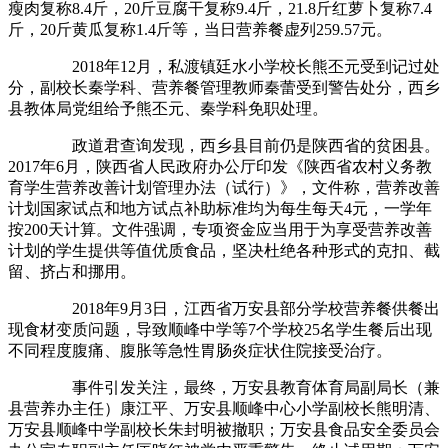
瘦肉复称8.4斤，20斤豆腐干复称9.4斤，21.8斤红萝卜复称7.4
斤，20斤黄瓜复称1.4斤等，当日营养餐虚列259.57元。
2018年12月，私渡镇廷水小学校长熊丕元受到记过处
分，副校长秦学科、营养餐管理教师秦蕾受到警告处分，西乡
县教体局党组给予熊丕元、秦学科免职处理。
政道君查询发现，西乡县目前仍是陕西省的贫困县。
2017年6月，陕西省人民政府办公厅印发《陕西省农村义务教
育学生营养改善计划管理办法（试行）》，文件称，营养改善
计划国家试点和地方试点补助标准均为每生每天4元，一学年
按200天计算。文件强调，专项资金应当用于为享受营养改善
计划的学生提供等值优质食品，坚决杜绝各种形式的克扣、截
留、挤占和挪用。
2018年9月3日，江西省万安县部分学校营养餐供餐出
现食材变质问题，导致顺峰中学等7个学校25名学生餐后出现
不同程度腹痛、腹胀等急性胃肠炎症状住院接受治疗。
事件引发关注，最终，万安县教育体育局副局长（兼
县营养办主任）康江平、万安县顺峰中心小学副校长熊明清、
万安县顺峰中学副校长朱封明被撤职；万安县食品安全委员会