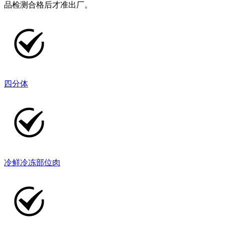
品检测合格后才准出厂。
四分体
冷鲜冷冻部位肉