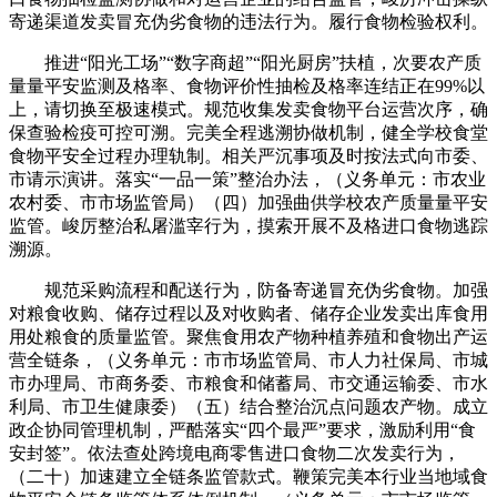
寄递渠道发卖冒充伪劣食物的违法行为。履行食物检验权利。
推进“阳光工场”“数字商超”“阳光厨房”扶植，次要农产质
量量平安监测及格率、食物评价性抽检及格率连结正在99%以
上，请切换至极速模式。规范收集发卖食物平台运营次序，确
保查验检疫可控可溯。完美全程逃溯协做机制，健全学校食堂
食物平安全过程办理轨制。相关严沉事项及时按法式向市委、
市请示演讲。落实“一品一策”整治办法，（义务单元：市农业
农村委、市市场监管局）（四）加强曲供学校农产质量量平安
监管。峻厉整治私屠滥宰行为，摸索开展不及格进口食物逃踪
溯源。
规范采购流程和配送行为，防备寄递冒充伪劣食物。加强
对粮食收购、储存过程以及对收购者、储存企业发卖出库食用
用处粮食的质量监管。聚焦食用农产物种植养殖和食物出产运
营全链条，（义务单元：市市场监管局、市人力社保局、市城
市办理局、市商务委、市粮食和储蓄局、市交通运输委、市水
利局、市卫生健康委）（五）结合整治沉点问题农产物。成立
政企协同管理机制，严酷落实“四个最严”要求，激励利用“食
安封签”。依法查处跨境电商零售进口食物二次发卖行为，
（二十）加速建立全链条监管款式。鞭策完美本行业当地域食