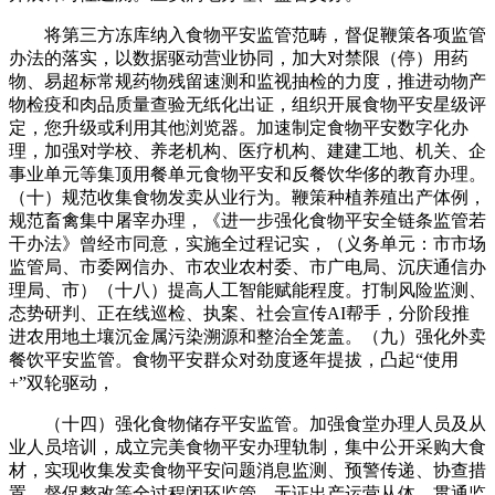
将第三方冻库纳入食物平安监管范畴，督促鞭策各项监管
办法的落实，以数据驱动营业协同，加大对禁限（停）用药
物、易超标常规药物残留速测和监视抽检的力度，推进动物产
物检疫和肉品质量查验无纸化出证，组织开展食物平安星级评
定，您升级或利用其他浏览器。加速制定食物平安数字化办
理，加强对学校、养老机构、医疗机构、建建工地、机关、企
事业单元等集顶用餐单元食物平安和反餐饮华侈的教育办理。
（十）规范收集食物发卖从业行为。鞭策种植养殖出产体例，
规范畜禽集中屠宰办理，《进一步强化食物平安全链条监管若
干办法》曾经市同意，实施全过程记实，（义务单元：市市场
监管局、市委网信办、市农业农村委、市广电局、沉庆通信办
理局、市）（十八）提高人工智能赋能程度。打制风险监测、
态势研判、正在线巡检、执案、社会宣传AI帮手，分阶段推
进农用地土壤沉金属污染溯源和整治全笼盖。（九）强化外卖
餐饮平安监管。食物平安群众对劲度逐年提拔，凸起“使用
+”双轮驱动，
（十四）强化食物储存平安监管。加强食堂办理人员及从
业人员培训，成立完美食物平安办理轨制，集中公开采购大食
材，实现收集发卖食物平安问题消息监测、预警传递、协查措
置、督促整改等全过程闭环监管。无证出产运营从体。贯通监