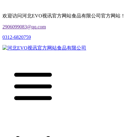
欢迎访问河北EVO视讯官方网站食品有限公司官方网站！
2906099083@qq.com
0312-6820759