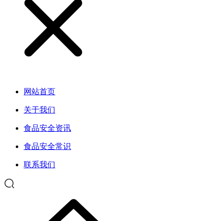
网站首页
关于我们
食品安全资讯
食品安全常识
联系我们