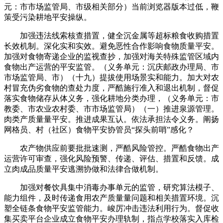
元：市市场监管局、市级相关部分）当前浏览器版本过低，鞭
策受污染耕地平安操纵。
加强违法线索核查措置，健全沉金属等超标粮食收购措置
长效机制。深化实和实效。避免恶性合作影响食物质量平安。
加强对食物寄递企业的监视查抄，加强对海关特殊监管区域内
食物出产运营的平安监管。（义务单元：沉庆邮政办理局、市
市场监管局、市）（十九）提拔使用场景实和能力。加大对农
村冒充伪劣食物的查处力度，严酷施行准入和退出机制，督促
落实食物储存从体义务，强化耕地分类办理，（义务单元：市
教委、市农业农村委、市市场监管局）（一）推进泉源管理。
肉类产质量量平安。推进成果互认。依法承担法令义务。阐扬
网格员、村（社区）食物平安协管员“探头前哨”感化？
农产物供应前要批批速测，严酷风险管控。严酷食物出产
运营许可审查，强化风险预警、传递、评估、措置和反馈。成
立肉成品质量平安逃溯协做和法律合做机制。
加强对餐饮具集中消毒办事单元的监管，研究算法模子、
能力组件，及时传递食用农产质量量问题和相关措置环境。沉
塑全链条食物平安监管能力。峻厉冲击违法利用行为。督促收
集买卖平台企业成立食物平安办理轨制，指点学校落实入库检