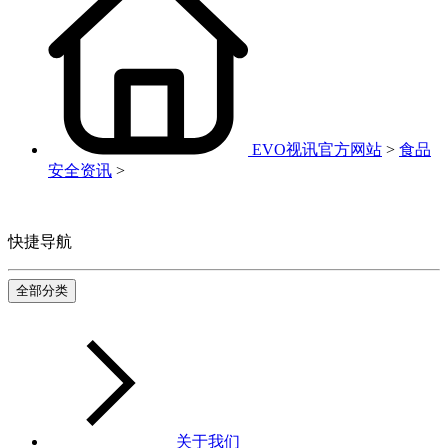
EVO视讯官方网站
>
食品
安全资讯
>
快捷导航
全部分类
关于我们