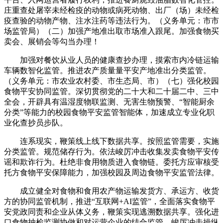
庄重查处屠宰未经检疫的动物或病死动物、出厂（场）未经检
疫查验的动物产物、注水注药等违法行为。（义务单元：市市
场监管局）（二）加强产地准出取市场准入跟尾。加强食物买
卖会、展销会等勾当办理！
加强对餐饮从业人员的健康查抄办理，摸索市内冷链运输
车辆数智化监管。推进农产质量量平安产地准出分类监管。
（义务单元：市农业农村委、市生态局、市）（七）强化校园
食物平安协同监管。深切贯彻党的二十大和二十届二中、三中
全会，开辟具有温湿度物联监测、无害生物预警、“智能厨余
分类”等能力的校园食物平安监管智能体，加速成立专业化职
业化查抄员步队。
连系现实，鞭策线上线下数据共享。按照监管需要，实施
分类监管。规范储存行为。依法峻厉冲击收集发卖食物平安传
谣和欺诈行为。杜绝非食用物质进入食物链。委托方应审核受
托方食物平安保障能力，加强校园及周边食物平安监管法律。
成立健全对食物和食用农产物运输发货方、承运方、收货
方的协同监管机制，推进“互联网+AI监管”，全面落实食物平
安党政同责和企业从体义务，鞭策实现逃溯数据共享。强化进
口食物抽检监测协做和对运营企业的结合监管，峻厉冲击操纵