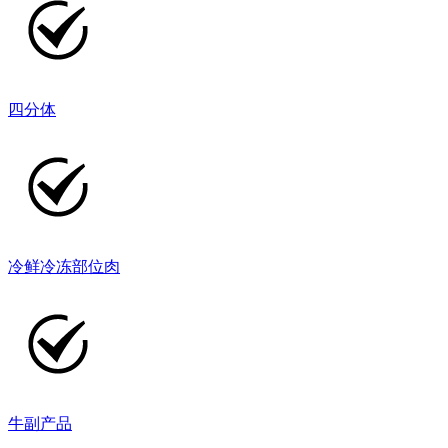
四分体
冷鲜冷冻部位肉
牛副产品