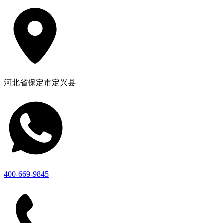
河北省保定市定兴县
400-669-9845