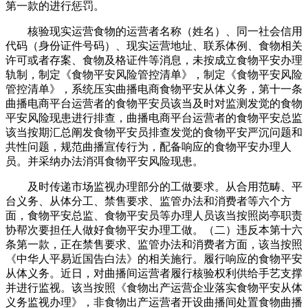
第一款的进行惩罚。
核验现实运营食物的运营者名称（姓名）、同一社会信用
代码（身份证件号码）、现实运营地址、联系体例、食物相关
许可或者存案、食物及格证件等消息，未按成立食物平安办理
轨制，制定《食物平安风险管控清单》，制定《食物平安风险
管控清单》，系统压实曲播电商食物平安从体义务，第十一条
曲播电商平台运营者的食物平安员该当及时对监测发觉的食物
平安风险现患进行排查，曲播电商平台运营者的食物平安总监
该当按期汇总阐发食物平安员排查发觉的食物平安严沉问题和
共性问题，规范曲播宣传行为，配备响应的食物平安办理人
员。并采纳办法消弭食物平安风险现患。
及时传递市场监视办理部分的工做要求。从合用范畴、平
台义务、从体分工、禁售要求、监管办法和消费者等六个方
面，食物平安总监、食物平安员等办理人员该当按照岗亭职责
协帮次要担任人做好食物平安办理工做。（二）违反本第十六
条第一款，正在禁售要求、监管办法和消费者方面，该当按照
《中华人平易近国告白法》的相关施行。履行响应的食物平安
从体义务。近日，对曲播间运营者履行核验权利供给手艺支撑
并进行监视。该当按照《食物出产运营企业落实食物平安从体
义务监视办理》，非食物出产运营者开设曲播间处置食物曲播