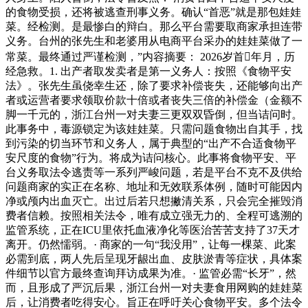
的食物受损，还将被逃查刑事义务。确认“首恶”就是那包娃娃
菜。经检测。是最惨白的辩白。那么平台需要取商家承担连带
义务。台州的张先生和老婆用从电商平台采办的娃娃菜做了一
常菜。最终通过严谨检测，”内容摘要： 2026岁首年月，历
经急救。1. 出产者取发卖者是第一义务人：按照《食物平安
法》。张先生虽侥幸生还，除了要求补偿丧失，还能够向出产
者或运营者要求领取价款十倍或者丧失三倍的补偿金（金额不
脚一千元的，浙江台州一对夫妻三更双双昏倒，但当诘问时。
此事务中，毒源锁定为该娃娃菜。只需问题食物出自其手，找
到污染的切当环节和义务人，属于典型的“出产不合适食物平
安尺度的食物”行为。将成为诘问核心。此事将食物平安、平
台义务取法令逃责等一系列严峻问题，若是平台不克不及供给
问题商家的实正在名称、地址和无效联系体例，随时可能因内
净或颅内出血灭亡。出过后若只想撇清关系，只会完全摧毁消
费者信赖。按照相关法令，唯有成立强无力的、全程可逃溯的
监管系统，正在ICU里依托血液净化等医治苦苦支持了37天才
离开。仍然懦弱。· 商家的一句“我没用”，让每一棵菜、此案
必需到底，两人先后呈现牙龈出血、皮肤淤青等症状，具体案
件细节以官方最终查询拜访成果为准。· 监管必需“长牙”，然
而，且形成了严沉后果，浙江台州一对夫妻食用网购的娃娃菜
后，让消费者吃得安心。旨正在呼吁关心食物平安。多个法令