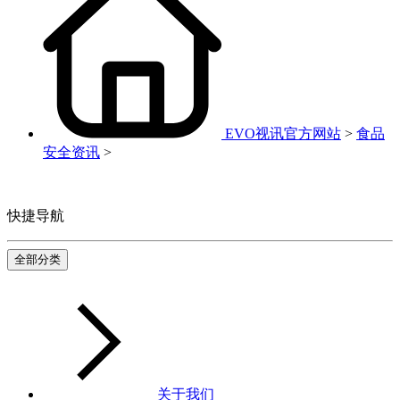
EVO视讯官方网站
>
食品
安全资讯
>
快捷导航
全部分类
关于我们