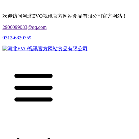
欢迎访问河北EVO视讯官方网站食品有限公司官方网站！
2906099083@qq.com
0312-6820759