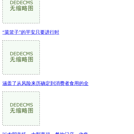
“菜篮子”的平安只要进行时
涵盖了从风险来历确定到消费者食用的全