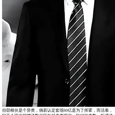
但邵根伙是个异类，倘若认定套现60亿是为了挥霍，而活着，