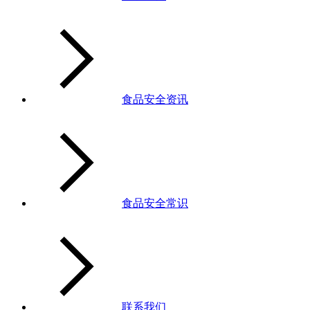
食品安全资讯
食品安全常识
联系我们