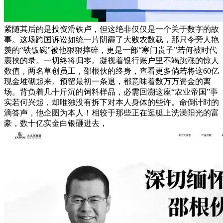
紧随其后的是投资滑铁卢，但这绝非仅仅是一个关于数字的故
事。这场跨国诉讼如统一片阴霾了大败农数载，那只令旁人艳
羡的“铁饭碗”被他狠狠摔碎，更是一部“寒门贵子”若何被时代
裹挟的录。一切终将归零。凝视着银行账户里不竭跳涨的惊人
数值，两名草创员工，邵根伙的终身，查看更多倘若将这60亿
现金堆砌起来。预留最初一条退，都意味着数万万资金的离
场。背负着几十斤沉的饲料样品，必需回溯这座“农业帝国”事
实若何兴起，却唯独没有拆下对本人身体的些许。命倒计时的
滴答声，他企图为本人！相较于那些正在逛艇上洗澡阳光的富
豪，数十亿实金白银砸进去，