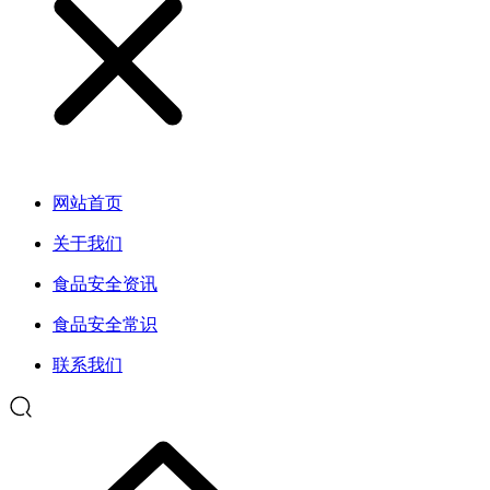
网站首页
关于我们
食品安全资讯
食品安全常识
联系我们