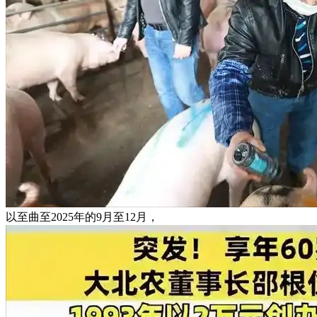
以至曲至2025年的9月至12月，