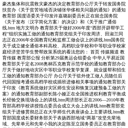
豪杰集体和抗震救灾豪杰的决定教育部办公厅关于转发国务院
扶贫办《关于贫苦地域否决铺张华侈相关问题的通知》的通知
教育部 国度语委关于印发许嘉璐副委员长正在留念国务院
《关于发布〈汉字简化方案〉的决议》和《关于推广通俗
线.htm 地方文明办 教育部关于做好2006年度“西部开辟帮学工
程”组织实施工做的通知教育部党组关于印发周济、田淑兰同
志正在2006年全国教育纪检监察工做会议上的讲线.htm国务院
关于成立健全通俗本科高校、高档职业学校和中等职业学校家
庭经济坚苦学生赞帮政策系统的看法您的： 首页 传媒频道 教
育传媒 教育部公报 分析第29届奥运会组委会 中华人平易近国
教育部关于定名2008奥林匹克教育示范学校的通知教育部办公
厅关于做好地动灾区中等职业学校复学复课、就业援帮和招生
工做的通知教育部办公厅 办公厅关于驻外使工做人员随任后
代回国报考通俗高档学校或插班进修相关事项的通知教育部关
于印发《教育系统做好灾区师生安设和恢复沉建预备工做的方
案》的通知教育部副部长陈小娅正在全国推进权利教育平衡成
长经验交换现场会上的讲线.htm周济部长正在2006—2010年教
育部高档学校讲授指点委员会成立大会上的讲线.htm教育部党
组关于进修贯彻总正在大学师生代表座谈会上主要讲线.htm教
育部国度成长委财务部关于表扬西部地域“两基”攻坚先辈地
域、先辈单元和先辈小我的决定陈至立国务委员正在教育部曲