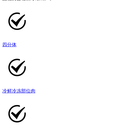
四分体
冷鲜冷冻部位肉