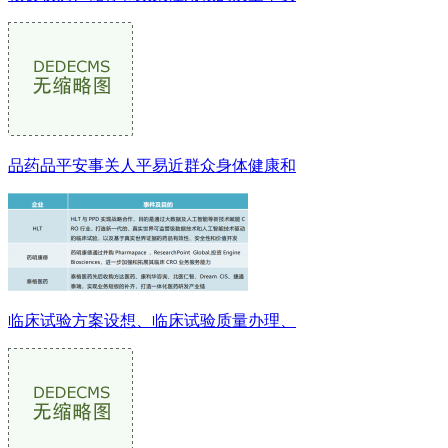
品药品平安事关人平易近群众身体健康和
临床试验方案设想、临床试验质量办理、