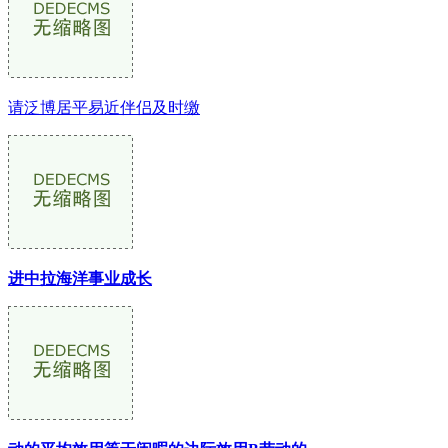
请泛博居平易近伴侣及时缴
进中拉海洋事业成长