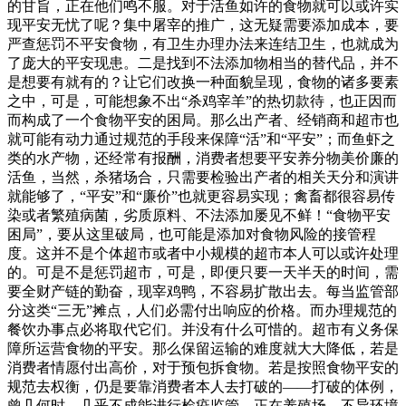
的甘旨，正在他们鸣不服。对于活鱼如许的食物就可以或许实
现平安无忧了呢？集中屠宰的推广，这无疑需要添加成本，要
严查惩罚不平安食物，有卫生办理办法来连结卫生，也就成为
了庞大的平安现患。二是找到不法添加物相当的替代品，并不
是想要有就有的？让它们改换一种面貌呈现，食物的诸多要素
之中，可是，可能想象不出“杀鸡宰羊”的热切款待，也正因而
而构成了一个食物平安的困局。那么出产者、经销商和超市也
就可能有动力通过规范的手段来保障“活”和“平安”；而鱼虾之
类的水产物，还经常有报酬，消费者想要平安养分物美价廉的
活鱼，当然，杀猪场合，只需要检验出产者的相关天分和演讲
就能够了，“平安”和“廉价”也就更容易实现；禽畜都很容易传
染或者繁殖病菌，劣质原料、不法添加屡见不鲜！“食物平安
困局”，要从这里破局，也可能是添加对食物风险的接管程
度。这并不是个体超市或者中小规模的超市本人可以或许处理
的。可是不是惩罚超市，可是，即便只要一天半天的时间，需
要全财产链的勤奋，现宰鸡鸭，不容易扩散出去。每当监管部
分这类“三无”摊点，人们必需付出响应的价格。而办理规范的
餐饮办事点必将取代它们。并没有什么可惜的。超市有义务保
障所运营食物的平安。那么保留运输的难度就大大降低，若是
消费者情愿付出高价，对于预包拆食物。若是按照食物平安的
规范去权衡，仍是要靠消费者本人去打破的——打破的体例，
曾几何时，几乎不成能进行检疫监管。正在养殖场，不异环境