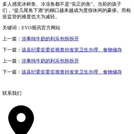
多人感觉冰鲜鱼、冷冻鱼都不是“实正的鱼”。当前的孩子
们，“捉几尾鱼下酒”的糊口越来越成为度假休闲的豪侈。而检
疫监管的难度也大为减轻。
关键词：EVO视讯官方网站
上一篇：
涉事纯牛奶的利乐包拆拆开
下一篇：
该县纪委监委监视查抄发觉卫生办理、食物储存
上一篇：
涉事纯牛奶的利乐包拆拆开
下一篇：
该县纪委监委监视查抄发觉卫生办理、食物储存
联系我们