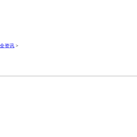
全资讯
>